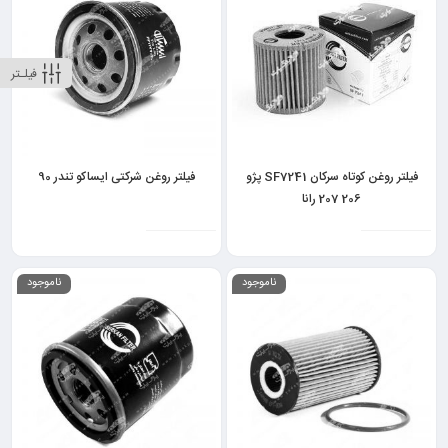
فیلـتر
فیلتر روغن کوتاه سرکان SF7241 پژو
فیلتر روغن شرکتی ایساکو تندر 90
206 207 رانا
ناموجود
ناموجود