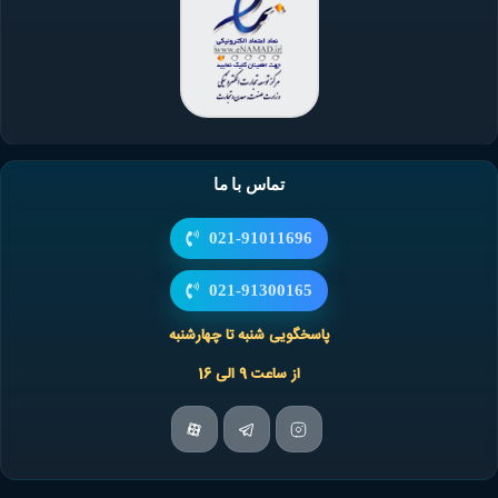
شود.
با توجه به شرایط اقتصادی مردم، منطقی است که بسیاری از ما نتوانیم هزینه های
ناشی از خرابی قطعات موتور را بپردازیم. به همین خاطر توصیه می کنیم که به علائم
خرابی فیلترهای روغن موتور توجه داشته باشید و به محض مشاهده این علائم،
مراحل تعویض این فیلترها را انجام دهید. از جمله مشکلاتی که ممکن است در اثر
خرابی این فیلترها رخ بدهند، عبارتند از:
تماس با ما
گرم شدن بیش از حد موتور
عملکرد ضعیف موتور
021-91011696
سر و صدای زیاد موتور
دود کثیف و تیره اگزوز
021-91300165
فشار روغن کم در موتور
پاسخگویی شنبه تا چهارشنبه
صدای تق تق در موتور
عملکرد ضعیف خودرو
از ساعت 9 الی 16
بهترین زمان تعویض فیلتر روغن برای ماشین های بنزینی و
دوگانه سوز
با توجه به اهمیت کارکرد فیلتر روغن، باید فارغ از قیمت به زمان تعویض آن توجه
داشته باشید. بهترین زمان فیلترهای روغن بسته به نوع کاربرد ماشین و محلی که