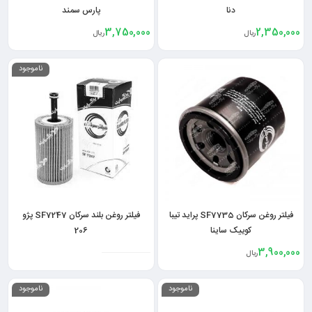
دنا
پارس سمند
3,750,000
2,350,000
ریال
ریال
ناموجود
فیلتر روغن سرکان SF7735 پراید تیبا
فیلتر روغن بلند سرکان SF7247 پژو
کوییک ساینا
206
3,900,000
ریال
ناموجود
ناموجود