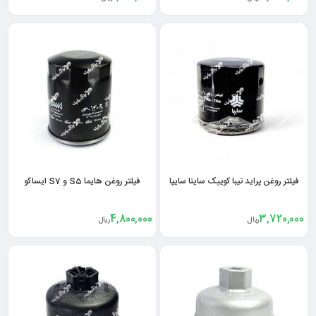
فیلتر روغن پراید تیبا کوییک ساینا سایپا
فیلتر روغن هایما S5 و S7 ایساکو
4,800,000
3,720,000
ریال
ریال