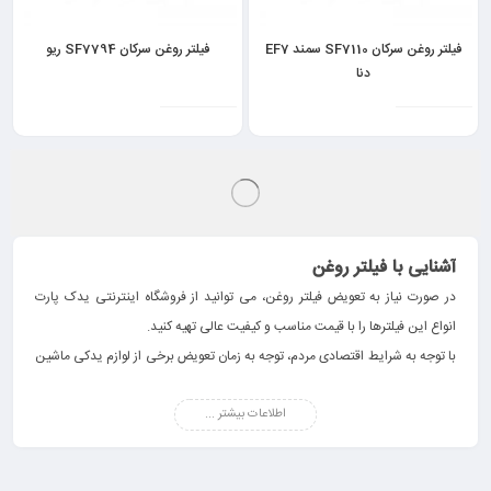
فیلتر روغن سرکان SF7110 سمند EF7
فیلتر روغن سرکان SF7794 ریو
دنا
آشنایی با فیلتر روغن
در صورت نیاز به تعویض فیلتر روغن، می توانید از فروشگاه اینترنتی یدک پارت
انواع این فیلترها را با قیمت مناسب و کیفیت عالی تهیه کنید.
با توجه به شرایط اقتصادی مردم، توجه به زمان تعویض برخی از لوازم یدکی ماشین
مانند فیلتر روغن موتور خودرو بسیار مهم است. این فیلتر وظیفه دارد که از ورود
اطلاعات بیشتر ...
آلاینده های مختلف به داخل روغن موتور خودرو جلوگیری کند. به همین خاطر لازم
است که این فیلترها را به صورت دوره ای تعویض کنید و به دنبال
خرید فیلتر روغن
باکیفیت باشید.