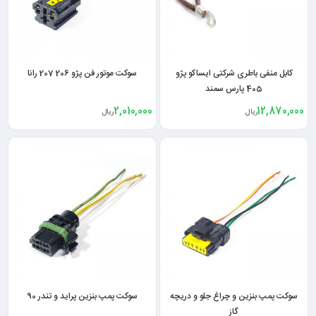
کابل منفی باطری شرکتی ایساکو پژو
سوکت موتور فن پژو 206 207 رانا
405 پارس سمند
2,010,000
12,870,000
ریال
ریال
سوکت پمپ بنزین و چراغ جلو و دریچه
سوکت پمپ بنزین پراید و تندر 90
گاز