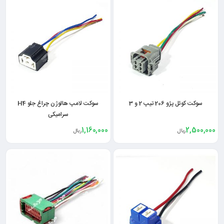
سوکت کوئل پژو 206 تیپ 2 و 3
سوکت لامپ هالوژن چراغ جلو H4
سرامیکی
1,160,000
2,500,000
ریال
ریال