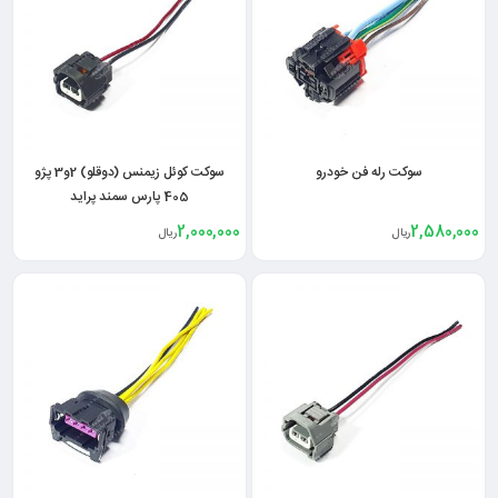
سوکت رله فن خودرو
سوکت کوئل زیمنس (دوقلو) 2و3 پژو
405 پارس سمند پراید
2,000,000
2,580,000
ریال
ریال