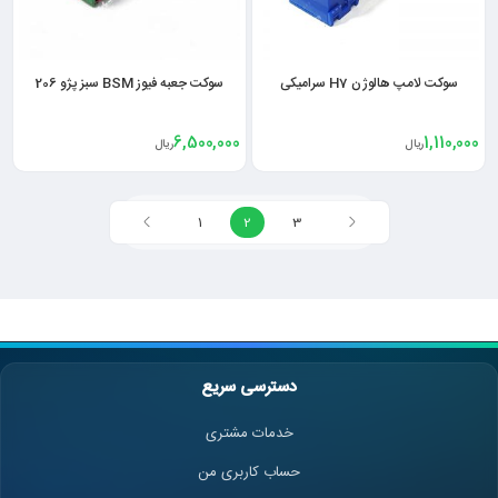
سوکت لامپ هالوژن H7 سرامیکی
سوکت جعبه فیوز BSM سبز پژو 206
6,500,000
1,110,000
ریال
ریال
1
2
3
دسترسی سریع
خدمات مشتری
حساب کاربری من