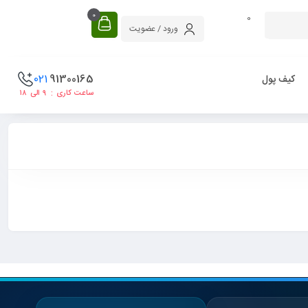
0
0
ورود / عضویت
021
91300165
کیف پول
ساعت کاری : ۹ الی ۱۸