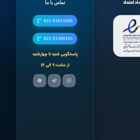
اد اعتماد
تماس با ما
021-91011696
021-91300165
پاسخگویی شنبه تا چهارشنبه
از ساعت 9 الی 16