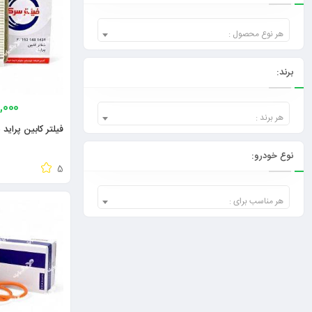
هر نوع محصول :
برند:
,000
هر برند :
فیلتر کابین پراید سرک
نوع خودرو:
5
هر مناسب برای :