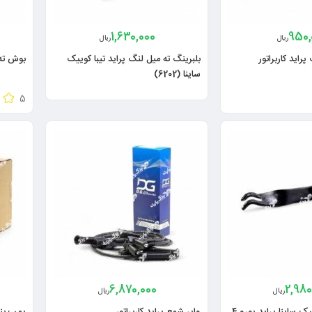
1,630,000
950,
ریال
ریال
اید کاربراتور
بلبرینگ ته میل لنگ پراید تیبا کوییک
بوش ته 
ساینا (6202)
5
6,870,000
2,980
ریال
ریال
اهرم کلاچ تیبا کوییک ساینا پراید یورو ۴
وایر شمع پراید کاربراتور
پمپ بنزی