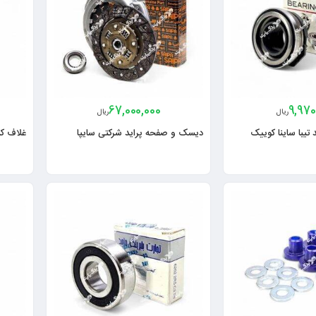
67,000,000
9,970
ریال
ریال
 تیبا ساینا کوییک
دیسک و صفحه پراید شرکتی سایپا
غلاف کی