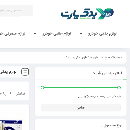
لوازم یدکی خودرو
لوازم جانبی خودرو
لوازم مصرفی خو
محصولات برچسب خورده “لوازم یدکی پراید”
لوازم یدکی 
فیلتر براساس قیمت
نمایش 1–16 از 518 نتیجه
قيمت:
—
0ریال
125,000,000ریال
صافی
نوع محصول :