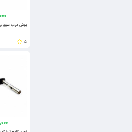
000
بوش درب سوپاپ پر
5
,000