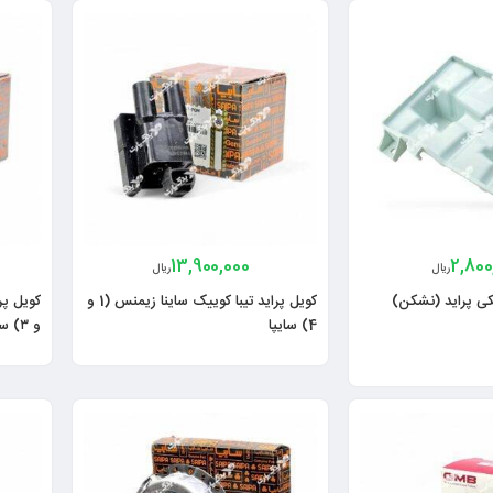
13,900,000
2,800
ریال
ریال
کی پراید (نشکن)
کویل پراید تیبا کوییک ساینا زیمنس (1 و
4) سایپا
و ۳) سایپا