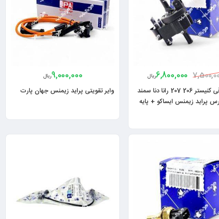
9,000,000
6,800,000
7,500,0
ریال
ریال
شیر برقی کنیستر 206 207 رانا دنا سمند
وایر تقویتی پراید زیمنس جهان پارت