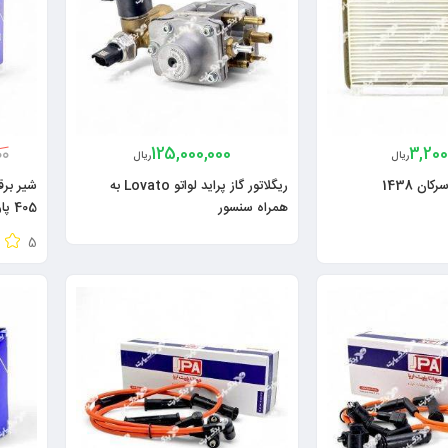
125,000,000
3,200
00
ریال
ریال
ان 1438
ریگلاتور گاز پراید لواتو Lovato به
همراه سنسور
405 پارس پراید زیمنس ایساکو + پایه
5