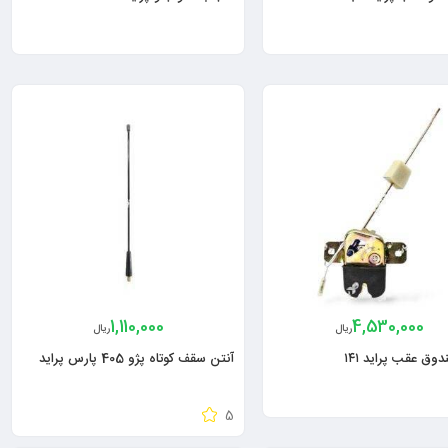
1,110,000
4,530,000
ریال
ریال
وق عقب پراید ۱۴۱
آنتن سقف کوتاه پژو 405 پارس پراید
5