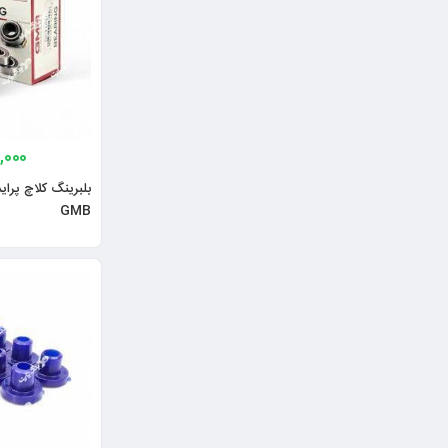
,000
بلبرینگ کلاچ پراید
GMB