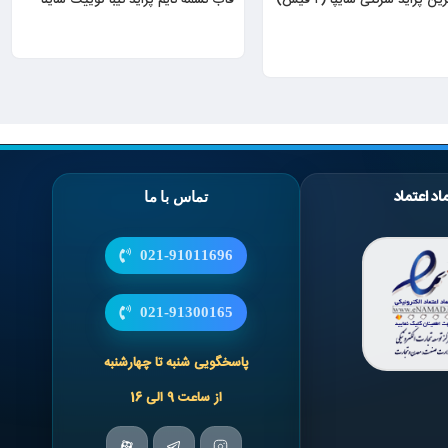
اد اعتماد
تماس با ما
021-91011696
021-91300165
پاسخگویی شنبه تا چهارشنبه
از ساعت 9 الی 16