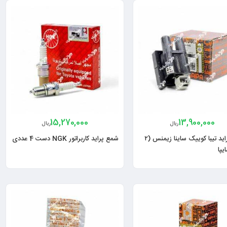
15,270,000
13,900,000
ریال
ریال
کویل پراید تیبا کوییک ساینا زیمنس (۲
شمع پراید کاربراتور NGK دست 4 عددی