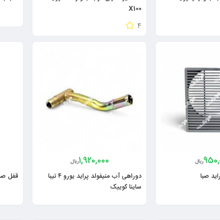
X100
4
1,920,000
950,
ریال
ریال
اید صبا
دوراهی آب منیفولد پراید یورو ۴ تیبا
قفل صند
ساینا کوییک