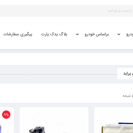
درو
براساس خودرو
بلاگ یدک پارت
پیگیری سفارشات
پراید
9%