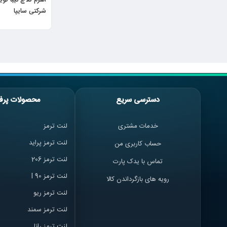
شرکتی سایپا
دسترسی سریع
محصولات پرف
خدمات مشتری
لنت ترمز
لنت ترمز پراید
حساب کاربری من
لنت ترمز 206
تماس با یدک پارت
لنت ترمز l 90
رویه های بازگرداندن کالا
لنت ترمز ریو
لنت ترمز سمند
لنت ترمز ران
ا