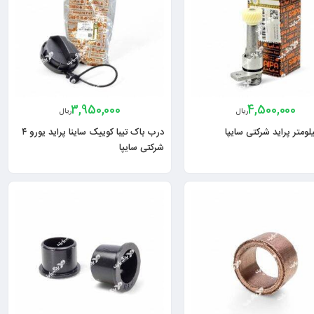
3,950,000
4,500,000
ریال
ریال
لومتر پراید شرکتی سایپا
درب باک تیبا کوییک ساینا پراید یورو ۴
شرکتی سایپا