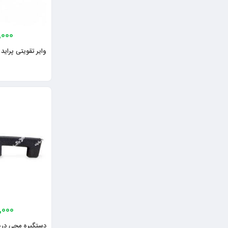
,000
وایر تقویتی پراید یورو 4 ج
,000
دستگیره مچی درب ج