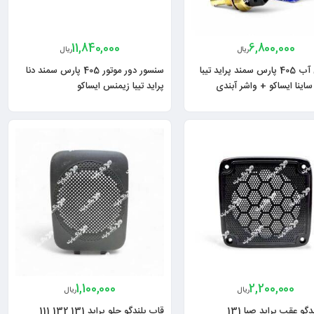
11,840,000
6,800,000
ریال
ریال
فشنگی آب 405 پارس سمند پراید تیبا
سنسور دور موتور 405 پارس سمند دنا
اینا ایساکو + واشر آبندی
پراید تیبا زیمنس ایساکو
1,100,000
2,200,000
ریال
ریال
گو عقب پراید صبا 131
قاب بلندگو جلو پراید 131 132 111