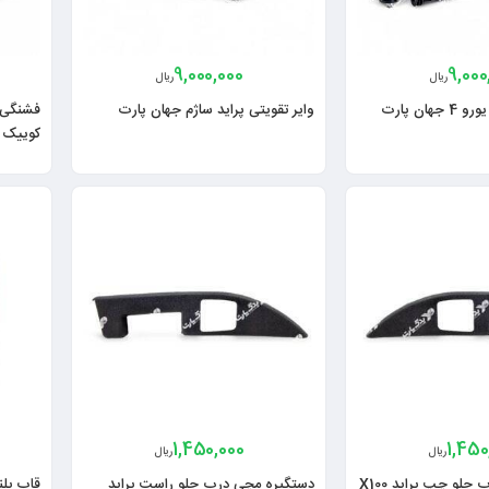
9,000,000
9,000
ریال
ریال
هان پارت
وایر تقویتی پراید ساژم جهان پارت
کوییک س
1,450,000
1,450
ریال
ریال
لو چپ پراید X100
دستگیره مچی درب جلو راست پراید
قاب بلند