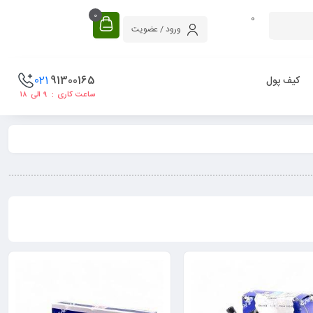
0
0
ورود / عضویت
021
91300165
کیف پول
ساعت کاری : ۹ الی ۱۸