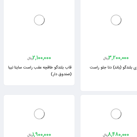
2,100,000
3,200,000
ریال
ریال
 بلندگو (باند) دنا جلو راست
قاب بلندگو طاقچه عقب راست ساینا تیبا
(صندوق دار)
1,900,000
8,480,000
ریال
ریال