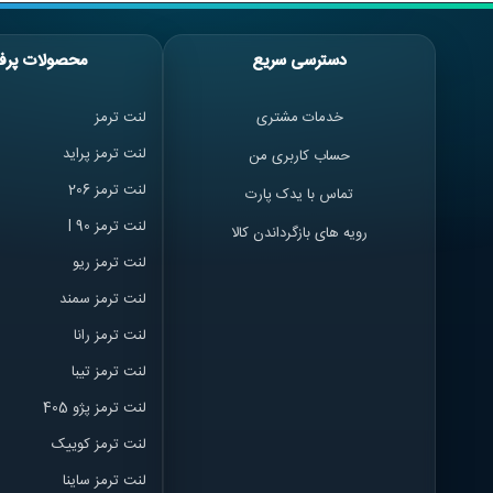
شما را برای فروش
هرچه سیستم صوتی
دسترسی سریع
محصولات پرف
دارید، سراغ فروش
همچنین دقت کنید 
خدمات مشتری
لنت ترمز
برندهای معروف دا
لنت ترمز پراید
حساب کاربری من
باند یا اسپیک
لنت ترمز 206
تماس با یدک پارت
اسپیکر یا بلندگو
لنت ترمز l 90
اسپیکرهای عادی د
رویه های بازگرداندن کالا
باند گرد یا دا
لنت ترمز ریو
لنت ترمز سمند
نوع باند صدای کم
لنت ترمز ران
ا
باند بیضی یا 
لنت ترمز تیبا
موسیقی را بدون 
لنت ترمز پژو 405
انواع بلندگو 
لنت ترمز کوییک
به طور کلی
اسپیکر
لنت ترمز ساینا
کامپوننت، جایگاه