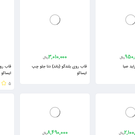
3,010,000
950,
ریال
ریال
اید صبا
قاب روی بلندگو (باند) دنا جلو چپ
قاب روی
ایساکو
ایساکو
5
8,490,000
2,100
ریال
ریال