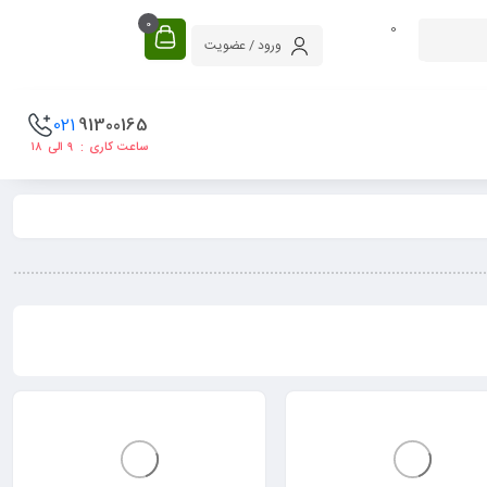
0
0
ورود / عضویت
021
91300165
ساعت کاری : ۹ الی ۱۸