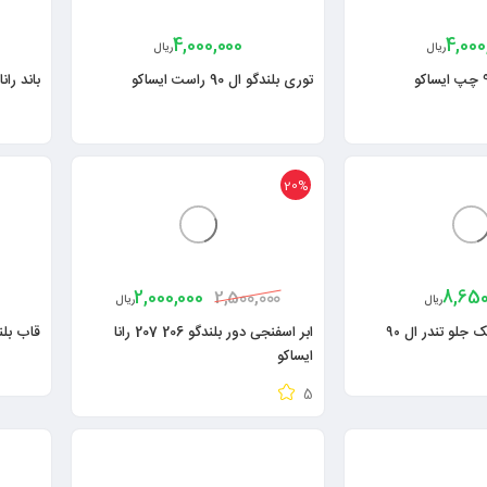
4,000,000
4,000
ریال
ریال
توری بلندگو ال 90 راست ایساکو
باند را
20%
2,000,000
8,650
2,500,000
ریال
ریال
بلندگو (باند) فابریک جلو تندر ال ۹۰
ابر اسفنجی دور بلندگو 206 207 رانا
قاب بلند
ایساکو
5