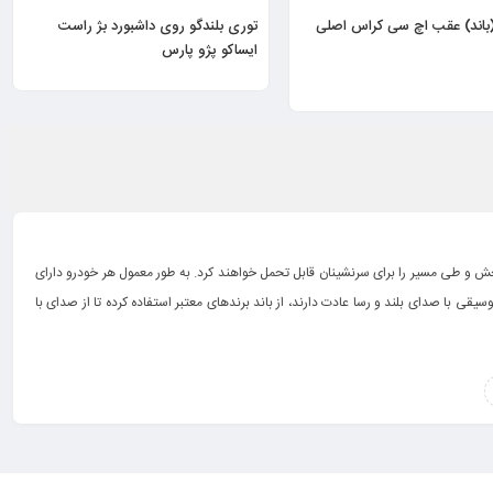
(باند) عقب اچ سی کراس اصلی
توری بلندگو روی داشبورد بژ راست
ایساکو پژو پارس
خش و طی مسیر را برای سرنشینان قابل تحمل خواهند کرد. به طور معمول هر خودرو دارای
ی با صدای بلند و رسا عادت دارند، از باند برندهای معتبر استفاده کرده تا از صدای با
م جانبی کرده است. ما در ادامه این مقاله شما را با مزایای داشتن یک باند و بلندگوی با
نگامی که با خودرو در حال سفر هستید یا از رانندگی در ترافیک های سنگین کلافه شده
خواهد کرد. علاوه بر این، وجود سیستم صوتی با تجهیزات جانبی پیشرفته، قیمت خودروی