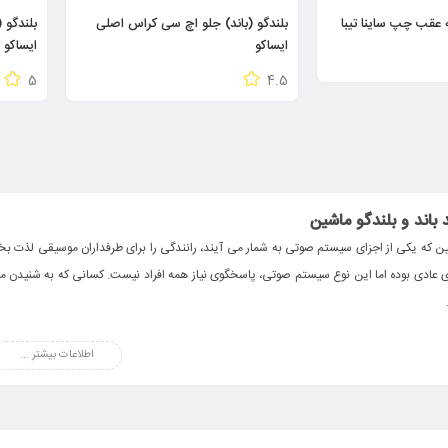
 عقب چپ ساینا تیبا
بلندگو (باند) جلو اچ سی کراس اصلی
بلندگو 
ایساکو
ایساکو
5
4.5
 باند و بلندگو ماشین
شین که یکی از اجزای سیستم صوتی به شمار می آیند، رانندگی را برای طرفداران موسیقی لذت ب
ی عادی بوده اما این نوع سیستم صوتی، پاسخگوی نیاز همه افراد نیست. کسانی که به شنیدن موسیق
وزه،
خرید باند و بلندگو ماشین
افزایش زیادی داشته و برندهای زیادی را ترغیب به تولید این لواز
م کرد.
اطلاعات بیشتر ...
بلندگو ماشین
با کیفیت موجب شنیدن موسیقی با صدای رسا و در نتیجه لذت بردن سرنشینان خودرو خواهد شد. ه
سیقی دلنشین با صدایی با کیفیت یا گوش دادن به برنامه های رادیویی، گذر زمان را ساده تر 