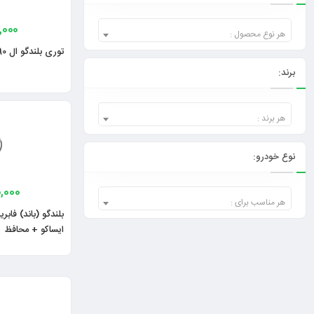
,000
هر نوع محصول :
توری بلندگو ال 90 چپ ایساکو
برند:
هر برند :
نوع خودرو:
,000
هر مناسب برای :
ایساکو + محافظ