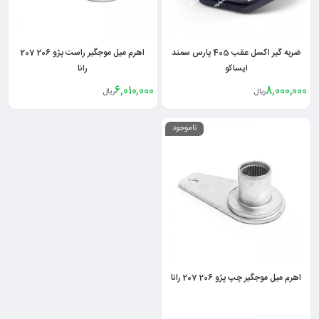
ضربه گیر اکسل عقب 405 پارس سمند
اهرم میل موجگیر راست پژو 206 207
ایساکو
رانا
6,010,000
8,000,000
ریال
ریال
ناموجود
اهرم میل موجگیر چپ پژو 206 207 رانا