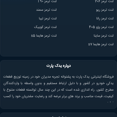
لنت ترمز 206
لنت ترمز l 90
لنت ترمز ریو
لنت ترمز سمند
لنت ترمز ران
ا
لنت ترمز تیبا
لنت ترمز پژو 405
لنت ترمز کوییک
لنت ترمز ساینا
لنت ترمز هایما s5
لنت ترمز هایما s7
درباره یدک پارت
فروشگاه اینترنتی یدک پارت به پشتوانه تجربه مدیران خود در زمینه توزیع قطعات
یدکی خودرو در کشور و با دلیل ارتباط مستقیم و بدون واسطه با واردکنندگان
مطرح کشور، راه اندازی شده است که در این چند سال توانسته قطعات متنوع با
کیفیت، قیمت مناسب و برند های برتر عرضه کند و رضایت مشتریان خود را کسب
نماید.