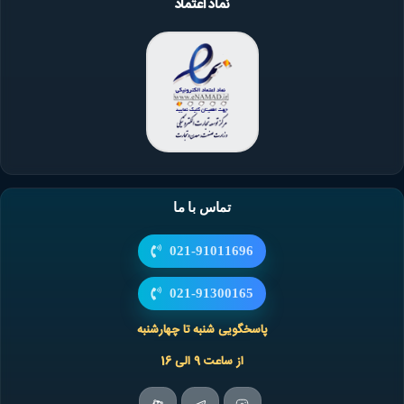
نماد اعتماد
تماس با ما
021-91011696
021-91300165
پاسخگویی شنبه تا چهارشنبه
از ساعت 9 الی 16