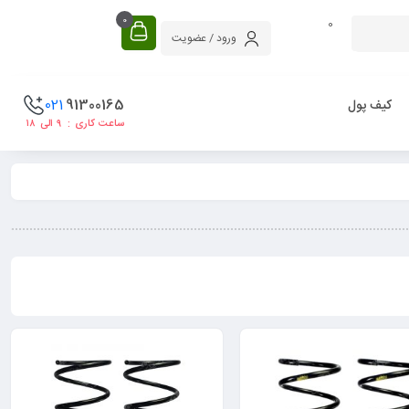
0
0
ورود / عضویت
021
91300165
کیف پول
ساعت کاری : ۹ الی ۱۸