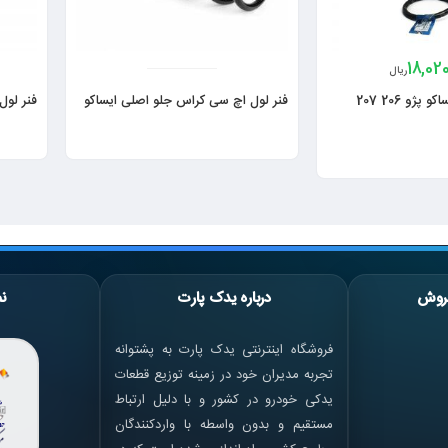
18,02
ریال
فنر لول شرکتی ایساکو پژو 206 207
فنر لول اچ سی کراس جلو اصلی ایساکو
فنر لول ش
روش
درباره یدک پارت
نم
فروشگاه اینترنتی یدک پارت به پشتوانه
تجربه مدیران خود در زمینه توزیع قطعات
یدکی خودرو در کشور و با دلیل ارتباط
مستقیم و بدون واسطه با واردکنندگان