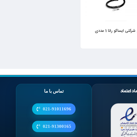
رکتی ایساکو رانا 1 عددی
اد اعتماد
تماس با ما
021-91011696
021-91300165