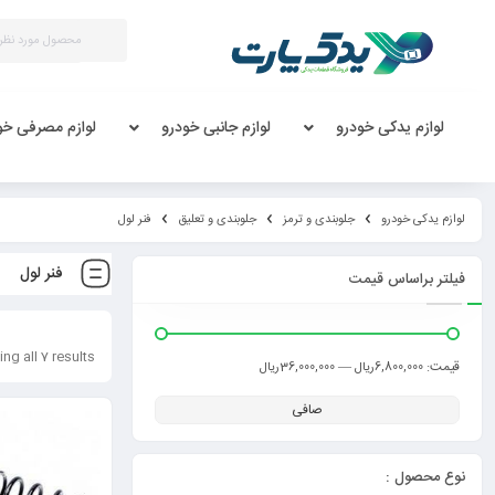
لوازم یدکی خودرو
لوازم جانبی خودرو
لوازم مصرفی خو
لوازم یدکی خودرو
جلوبندی و ترمز
جلوبندی و تعلیق
فنر لول
فنر لول
فیلتر براساس قیمت
ng all 7 results
قيمت:
—
6,800,000ریال
36,000,000ریال
صافی
نوع محصول :