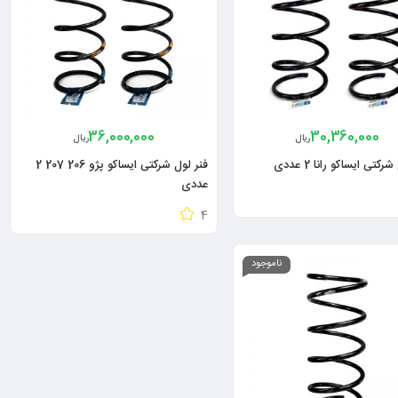
36,000,000
30,360,000
ریال
ریال
رکتی ایساکو رانا 2 عددی
فنر لول شرکتی ایساکو پژو 206 207 2
عددی
4
ناموجود