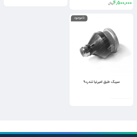
4,500,000
ریال
ناموجود
سیبک طبق امیرنیا تندر90