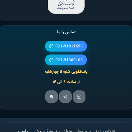
تماس با ما
021-91011696
021-91300165
پاسخگویی شنبه تا چهارشنبه
از ساعت 9 الی 16
© کلیه حقوق این وب‌سایت متعلق به فروشگاه یدک پارت است.