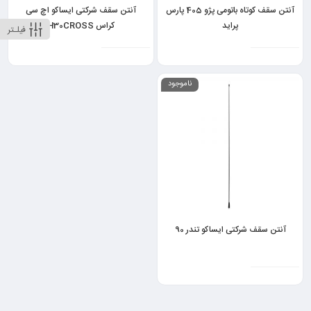
آنتن سقف کوتاه باتومی پژو 405 پارس
آنتن سقف شرکتی ایساکو اچ سی
پراید
کراس H30CROSS
فیلـتر
ناموجود
آنتن سقف شرکتی ایساکو تندر 90