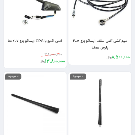
سیم کشی آنتن سقف ایساکو پژو 405
آنتن اکتیو با GPS ایساکو پژو 207 دنا
پارس سمند
38,000,000
8,500,000
ریال
13,800,000
ریال
ناموجود
ناموجود