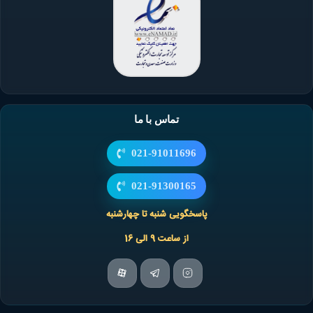
تماس با ما
021-91011696
021-91300165
پاسخگویی شنبه تا چهارشنبه
از ساعت 9 الی 16