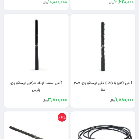
10,000,000
3,420,000
ریال
ریال
آنتن اکتیو با GPS تکی ایساکو پژو 207
آنتن سقف کوتاه شرکتی ایساکو پژو
دنا
پارس
3,800,000
9,880,000
ریال
ریال
64%