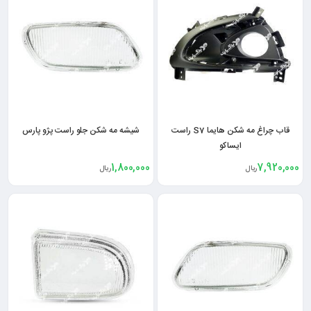
قاب چراغ مه شکن هایما S7 راست
شیشه مه شکن جلو راست پژو پارس
ایساکو
1,800,000
7,920,000
ریال
ریال