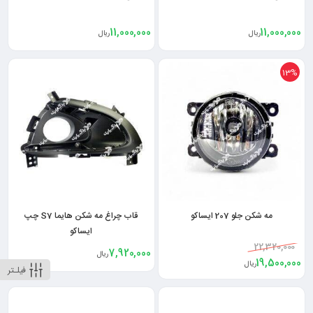
11,000,000
11,000,000
ریال
ریال
13%
مه شکن جلو 207 ایساکو
قاب چراغ مه شکن هایما S7 چپ
ایساکو
22,320,000
7,920,000
ریال
19,500,000
ریال
فیلـتر