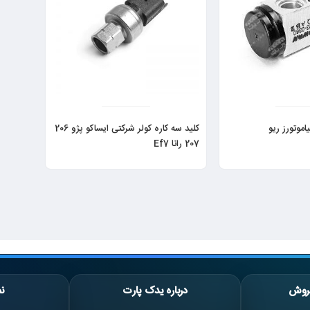
اموتورز ریو
کلید سه کاره کولر شرکتی ایساکو پژو 206
207 رانا Ef7
روش
درباره یدک پارت
نم