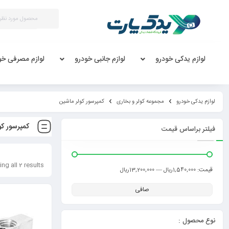
لوازم یدکی خودرو
لوازم جانبی خودرو
لوازم مصرفی خو
لوازم یدکی خودرو
مجموعه کولر و بخاری
کمپرسور کولر ماشین
کمپرسور کو
فیلتر براساس قیمت
ng all 2 results
قيمت:
—
1,540,000ریال
13,200,000ریال
صافی
نوع محصول :