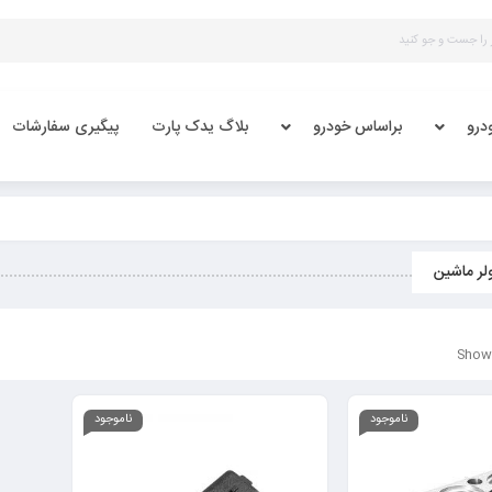
درو
براساس خودرو
بلاگ یدک پارت
پیگیری سفارشات
لر ماشین
Showi
ناموجود
ناموجود