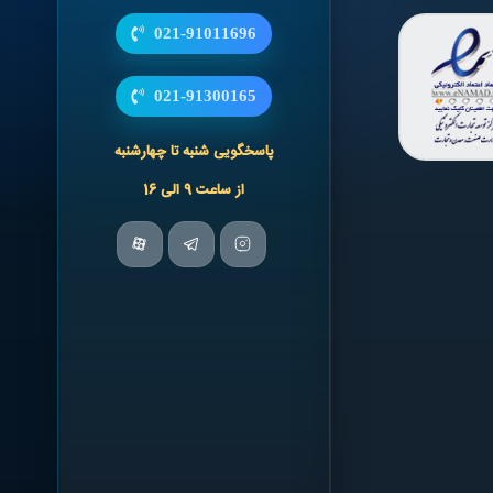
021-91011696
021-91300165
پاسخگویی شنبه تا چهارشنبه
از ساعت 9 الی 16