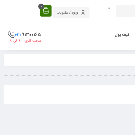
0
0
ورود / عضویت
021
91300165
کیف پول
ساعت کاری : ۹ الی ۱۸