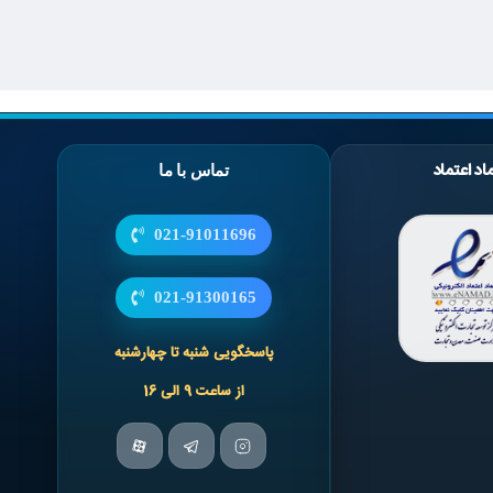
اد اعتماد
تماس با ما
021-91011696
021-91300165
پاسخگویی شنبه تا چهارشنبه
از ساعت 9 الی 16