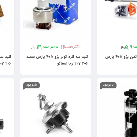
13,000,000
5,900
14,000,000
ریال
ریال
ترموستات کولر ساندن پژو 405 پارس
کلید سه کاره کولر پژو 405 پارس سمند
206 207 رانا ایساکو
206 207 رانا سامفر
ناموجود
ناموجود