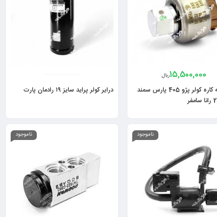
15,500,000
ریال
کلید سه کاره کولر پژو 405 پارس سمند
درایر کولر پراید سایز ۱۹ رادمان پارت
ناموجود
ناموجود