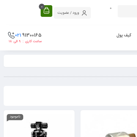
0
0
ورود / عضویت
021
91300165
کیف پول
ساعت کاری : ۹ الی ۱۸
ناموجود