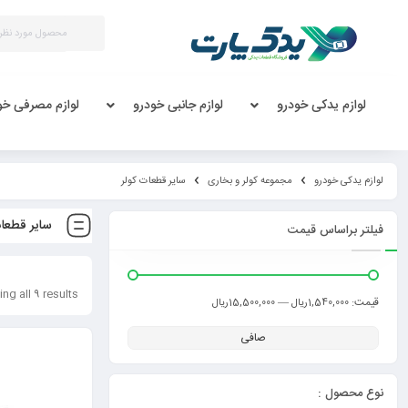
لوازم یدکی خودرو
لوازم جانبی خودرو
لوازم مصرفی خو
لوازم یدکی خودرو
مجموعه کولر و بخاری
سایر قطعات کولر
سایر قطعات
فیلتر براساس قیمت
ng all 9 results
قيمت:
—
1,540,000ریال
15,500,000ریال
صافی
نوع محصول :