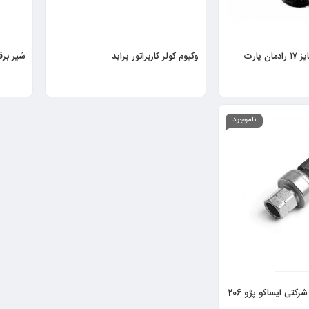
 پارت
وکیوم کولر کاربراتور پراید
شير برقی
ناموجود
کلید سه کاره کولر شرکتی ایساکو پژو 206