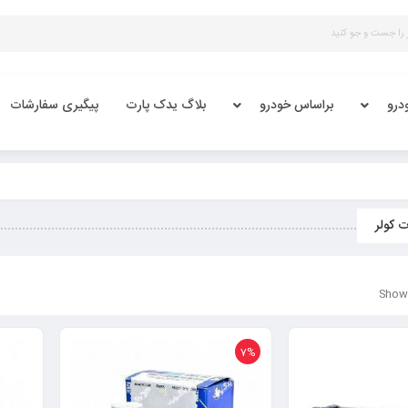
درو
براساس خودرو
بلاگ یدک پارت
پیگیری سفارشات
 کولر
Showi
7%