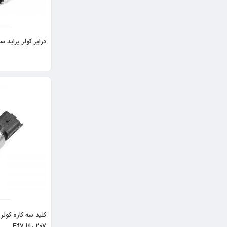
درایر کولر پراید سایز ۱۷ رادمان
207 رانا Ef7