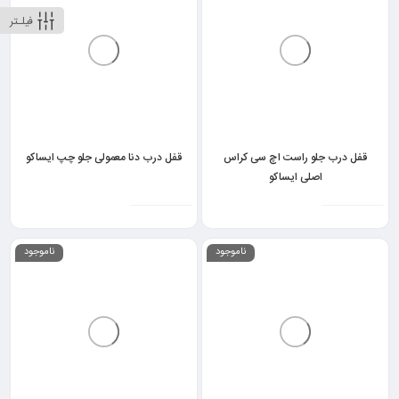
فیلـتر
قفل درب جلو راست اچ سی کراس
قفل درب دنا معمولی جلو چپ ایساکو
اصلی ایساکو
ناموجود
ناموجود