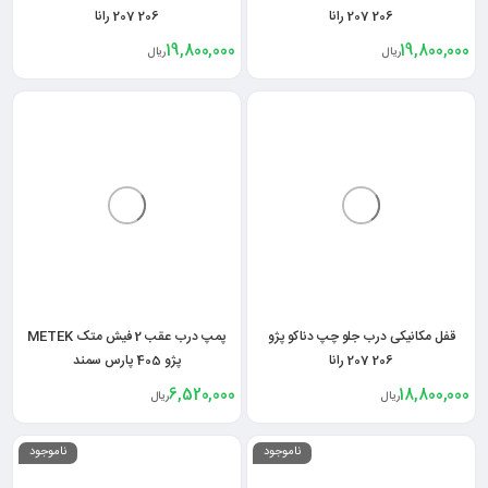
206 207 رانا
206 207 رانا
19,800,000
19,800,000
ریال
ریال
قفل مکانیکی درب جلو چپ دناکو پژو
پمپ درب عقب 2 فیش متک METEK
206 207 رانا
پژو 405 پارس سمند
6,520,000
18,800,000
ریال
ریال
ناموجود
ناموجود