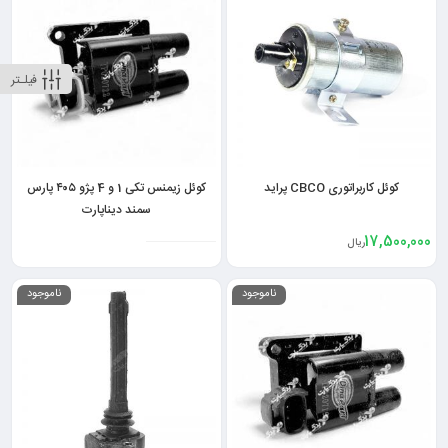
فیلـتر
کوئل کاربراتوری CBCO پراید
کوئل زیمنس تکی 1 و 4 پژو ۴۰۵ پارس
سمند دیناپارت
17,500,000
ریال
ناموجود
ناموجود