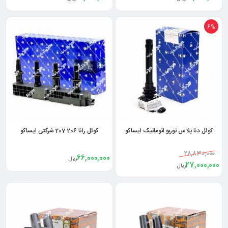
6%
کوئل دنا پلاس توربو اتوماتیک ایساکو
کوئل رانا 206 207 شرکتی ایساکو
28,830,000
66,000,000
ریال
27,000,000
ریال