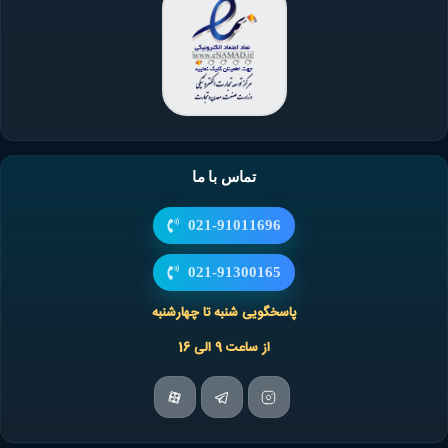
ارتباط وایرشمع و کویل
یدکی خودرو در کشور و با دلیل ارتباط مستقیم و بدون واسطه با واردکنندگان
وایر شمع باعث انتقال برق از کوئل به شمع می گردد. این قطعه هزینه بالایی ندارد
مطرح کشور، راه اندازی شده است که در این چند سال توانسته قطعات متنوع با
و در صورت بروز مشکل در عملکرد شمع ها با توجه به
قیمت وایر شمع
بهتر است
کیفیت، قیمت مناسب و برند های برتر عرضه کند و رضایت مشتریان خود را کسب
پیش از تعویض کوئل به سراغ آن بروید.
نماید.
انواع کوئل:
یکی از مواردی که بر روی
لیست قیمت کوئل
تاثیر گذار است، انواع آن می باشد که
نماد اعتماد
بایستی با آنها آشنا شویم.
کوئل با وایر بلند: این نوع از کوئل در خودروهای قدیمی نظیر پراید استفاده
می شود که دارای دو دسته می باشد:
کوئل های معمولی که دارای شکلی شبیه به استوانه هستند و یک دلکو در کنار
آنها به کار می رود که در اصطلاح نیمه انژکتور نامیده میشوند. پس اگر ماشین
شما پراید است، بایستی هنگام
خرید کویل ماشین
خود به نوع سیستم انژکتور
و قیمت کویل پراید دقت کنید.
کویل های دوقلو یا دوبل: این سیم پیچ احتراق در ماشین های انژکتوری به کار
تماس با ما
برده می شود و همانطور که از نام آن پیداست، به صورت دو به دو، جرقه زنی را
در سیلندرهای 1 و 4، 2 و 3 تنظیم می نماید. دانستن
قیمت کویل 405
در این
021-91011696
نوع اهمیت می یابد.