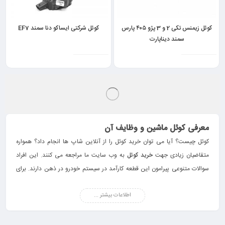
کوئل زیمنس تکی 2 و 3 پژو ۴۰۵ پارس
کوئل شرکتی ایساکو دنا سمند EF7
سمند دیناپارت
ناموجود
کوئل دوقلو زیمنس ایساکو پژو 405
پارس سمند