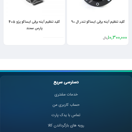
کلید تنظیم آینه برقی ایساکو تندر ال 90
کلید تنظیم آینه برقی ایساکو پژو 405
پارس سمند
10,300,000
ریال
دسترسی سریع
خدمات مشتری
حساب کاربری من
تماس با یدک پارت
رویه های بازگرداندن کالا