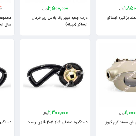
4,500,000
1,850
00
ریال
ریال
د بژ تیره ایساکو
درب جعبه فیوز رانا پلاس زیر فرمان
مجموعه
ایساکو (بهینه)
سال ایس
2,300,000
11,00
ریال
ریال
مان سمند کرم کروز
دستگیره صندلی 206 207 فلزی راست
دستگیره صندلی