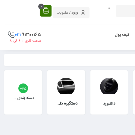
0
0
ورود / عضویت
021
91300165
کیف پول
ساعت کاری : ۹ الی ۱۸
25+
دسته بندی دیگر
داشبورد
دستگیره داخلی ماشین