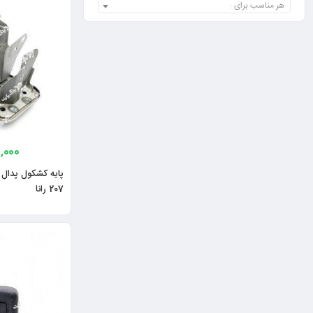
هر مناسب برای :
0,000
207 رانا