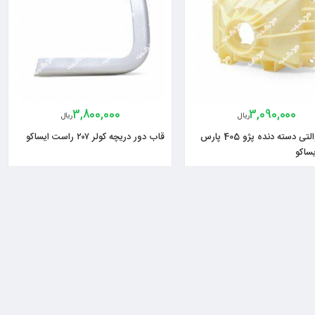
3,800,000
3,090,000
ریال
ریال
کاسه توالتی دسته دنده پژو 405 پارس
قاب دور دریچه کولر ۲۰۷ راست ایساکو
ساکو
5