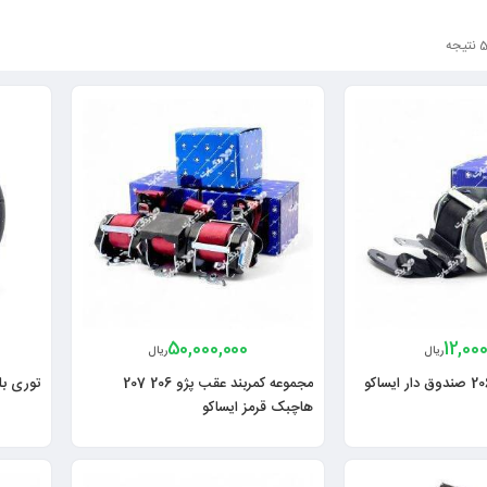
50,000,000
12,00
ریال
ریال
مجموعه کمربند عقب پژو 206 207
توری بلندگو ا
هاچبک قرمز ایساکو