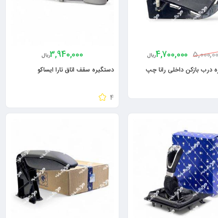
3,940,000
4,700,000
5,000,0
ریال
ریال
 درب بازکن داخلی رانا چپ
دستگیره سقف اتاق تارا ایساکو
4