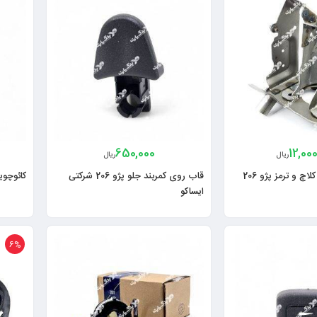
650,000
12,00
ریال
ریال
پایه کشکول پدال کلاچ و ترمز پژو 206
قاب روی کمربند جلو پژو 206 شرکتی
کائوچویی پد
ایساکو
6%