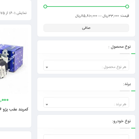
نمایش 1–16 از 575 نتیجه
قيمت:
—
33,000ریال
85,810,000ریال
صافی
نوع محصول :
هر نوع محصول :
برند:
0,000
هر برند :
کمربند عقب پژو 206 صندوق دار ایساکو
نوع خودرو: