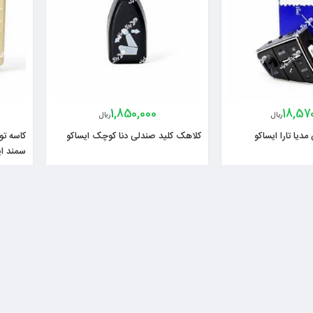
1,850,000
18,57
ریال
ریال
دیا تارا ایساکو
کلاهک کلید صندلی دنا کوچک ایساکو
سمند ای
5
4%