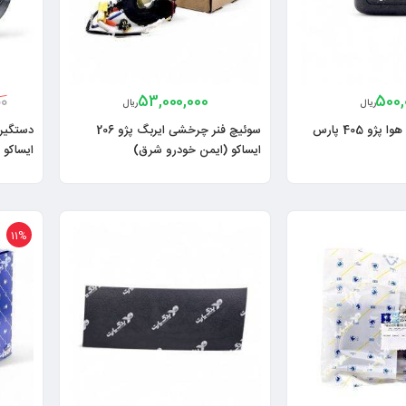
53,000,000
500,
00
ریال
ریال
روکش کلید تنظیم هوا پژو 405 پارس
سوئیچ فنر چرخشی ایربگ پژو 206
دستگیره
ایساکو (ایمن خودرو شرق)
ایساکو
11%