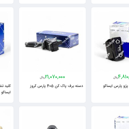
21,070,000
4,810
ریال
ریال
پژو پارس ایساکو
دسته برف پاک کن 405 پارس کروز
ایساکو