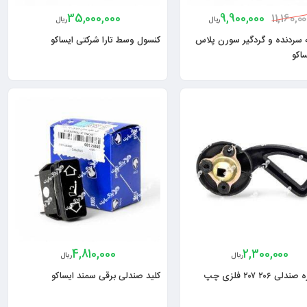
35,000,000
9,900,000
11,160,0
ریال
ریال
 سردنده و گردگیر سورن پلاس
کنسول وسط تارا شرکتی ایساکو
اکو
4,810,000
2,300,000
ریال
ریال
 ۲۰۶ ۲۰۷ فلزی چپ
کلید صندلی برقی سمند ایساکو