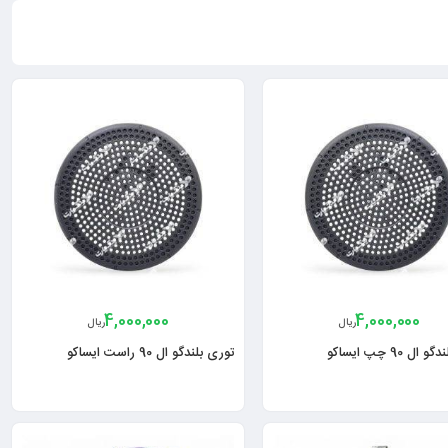
4,000,000
4,000,000
ریال
ریال
ل 90 چپ ایساکو
توری بلندگو ال 90 راست ایساکو