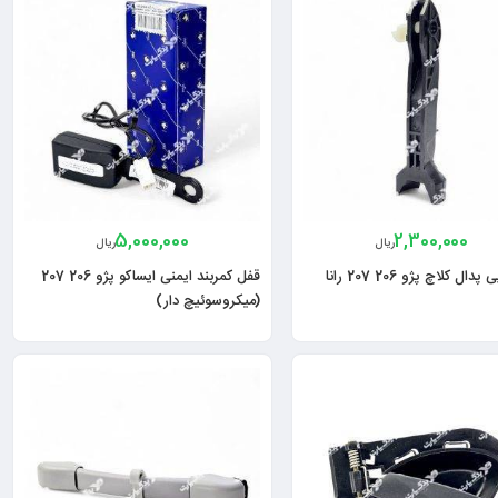
5,000,000
2,300,000
ریال
ریال
ال کلاچ پژو 206 207 رانا
قفل کمربند ایمنی ایساکو پژو 206 207
(میکروسوئیچ دار)