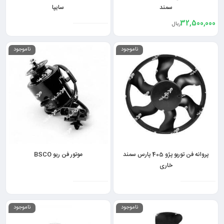
سمند
سایپا
32,500,000
ریال
ناموجود
ناموجود
پروانه فن توربو پژو 405 پارس سمند
موتور فن ریو BSCO
خاری
ناموجود
ناموجود