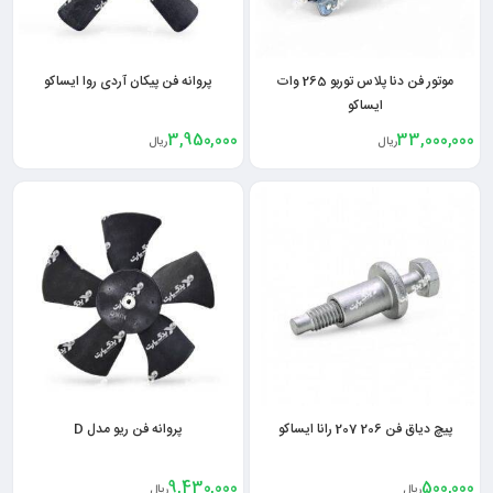
موتور فن دنا پلاس توربو 265 وات
پروانه فن پیکان آردی روا ایساکو
ایساکو
3,950,000
33,000,000
ریال
ریال
پیچ دیاق فن 206 207 رانا ایساکو
پروانه فن ریو مدل D
9,430,000
500,000
ریال
ریال