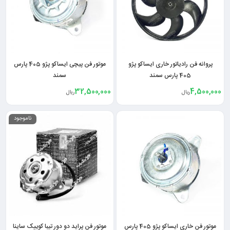
پروانه فن رادیاتور خاری ایساکو پژو
موتور فن پیچی ایساکو پژو 405 پارس
405 پارس سمند
سمند
32,500,000
4,500,000
ریال
ریال
ناموجود
موتور فن خاری ایساکو پژو 405 پارس
موتور فن پراید دو دور تیبا کوییک ساینا