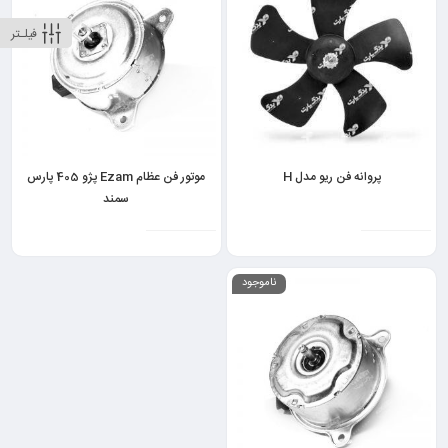
فیلـتر
پروانه فن ریو مدل H
موتور فن عظام Ezam پژو 405 پارس
سمند
ناموجود