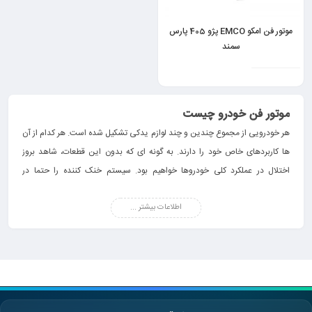
موتور فن امکو EMCO پژو 405 پارس
سمند
موتور فن خودرو چیست
هر خودرویی از مجموع چندین و چند لوازم یدکی تشکیل شده است. هر کدام از آن
ها کاربردهای خاص خود را دارند. به گونه ای که بدون این قطعات، شاهد بروز
اختلال در عملکرد کلی خودروها خواهیم بود. سیستم خنک کننده را حتما در
خودروهای بنزینی مشاهده کرده اید که با موتورهای احتراق داخلی کار می کنند.
اطلاعات بیشتر ...
این سیستم ضروری در خودروها شامل اجزای مختلفی است که یکی از آن ها موتور
فن می باشد. . در ادامه با کاربرد موتور فن، آشنا شده و برای خرید با
قیمت فن
مناسب فروشگاهی مطمئن را معرفی می کنیم.
کاربرد موتور فن
چون عمده ترین فعالیت خودروهایی با موتور احتراق داخلی بر پایه جرقه زنی و
اشتعال است؛ به همین جهت دمای خودروها با حرارت آن ها بالا می رود. بنابراین