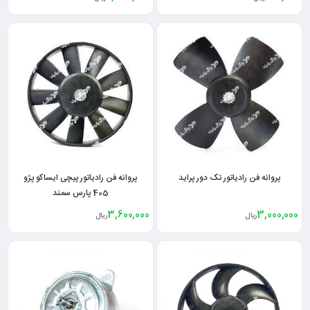
پروانه فن رادیاتور تک دور پراید
پروانه فن رادیاتور پیچی ایساکو پژو
405 پارس سمند
3,600,000
3,000,000
ریال
ریال