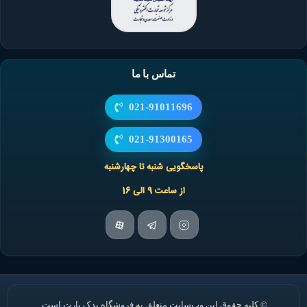
تماس با ما
021-91011696
021-91300165
پاسخگویی شنبه تا چهارشنبه
از ساعت 9 الی 16
© کلیه حقوق این وب‌سایت متعلق به فروشگاه یدک پارت است.