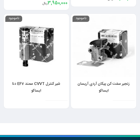
3,950,000
ریال
ناموجود
ناموجود
زنجیر سفت کن پیکان آردی آریسان
شیر کنترل CVVT سمند EF7 دنا
ایساکو
ایساکو