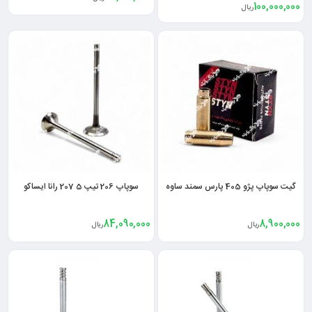
100,000,000
ریال
گیت سوپاپ پژو 405 پارس سمند ساوه
سوپاپ 206 تیپ 5 207 رانا ایساکو
84,090,000
8,900,000
ریال
ریال