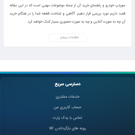
سوپاپ خودرو و راهنمای خرید آن از جمله موضوعات مهمی است که در این مقاله
قصد داریم مورد بررسی قرار دهیم. آگاهی و شناخت قطعه شما را در هنگام خرید
آن چه به صورت آنلاین و چه به صورت حضوری بسیار کمک خواهد کرد.
خرید سوپاپ خودرو
اطلاعات بیشتر ...
سوپاپ خودرو، بخش مهمی از موتور خودرو است که در ورود و خروج هوا به داخل
سیلندر و احتراق می‌تواند تأثیر بسزایی داشته باشد. با توجه به این که سوپاپ از
جمله مهمترین اجزای موتورهای احتراقی به شمار می رود، هرگونه ایراد و نقص در
آن می تواند بر عملکرد خودرو تاثیر منفی بگذارد. استفاده از سوپاپ با کیفیت می
تواند باعث عملکرد بالای موتور خودرو و کاهش مصرف سوخت شود. به همین خاطر،
خرید سوپاپ
اصل و باکیفیت از فروشگاه های معتبر دارای اهمیت ویژه ای می
دسترسی سریع
باشد.
ارتباط یاتاقان با سوپاپ خودرو
خدمات مشتری
موتور خودرو از قطعات و اجزای مختلفی تشکیل شده است که هر کدام از آنها در
حساب کاربری من
رابطه با همدیگر عمل می کنند. علاوه بر سوپاپ خودرو یکی از مهمترین اجزای
تماس با یدک پارت
تشکیل دهنده موتور، یاتاقان می باشد. این قطعه، وظیفه کاهش اصطکاک بین
قسمت های ثابت و چرخشی موتور خودرو را برعهده دارد. در صورت خرابی این
رویه های بازگرداندن کالا