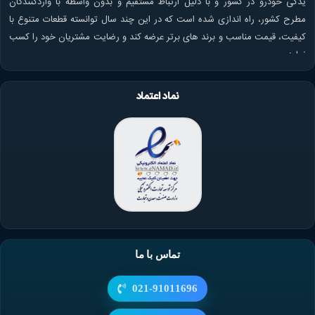
یدکی خودرو در کشور و با دلیل ارتباط مستقیم و بدون واسطه با واردکنندگان
جریان پیدا می کند.
مطرح کشور، راه اندازی شده است که در این چند سال توانسته قطعات متنوع با
مهمترین
علائم خرابی سوپاپ
خودرو
کیفیت، قیمت مناسب و برند های برتر عرضه کند و رضایت مشتریان خود را کسب
علائم خرابی سوپاپ خودرو ممکن است به شکل‌های مختلفی مشاهده شوند.
نماید.
سوپاپ ‌های خودرو در صورتی که به درستی عمل نکنند، ممکن است باعث خرابی و
عدم کارایی موتور شوند. به دلیل قرار گرفتن سوپاپ بر روی سرسیلندر، کنترل ورود و
نماد اعتماد
خروج هوا به محفظه احتراق به راحتی صورت می پذیرد.
عملکرد سوپاپ
می تواند
به طور مستقیم بر کارایی سرسیلندر و سایر قطعات خودرو تاثیر بگذارد. جهت خرید
سرسیلندر و سایر قطعات یدکی خودرو حتما به اصل بودن آنها توجه نمایید.
برخی از مهمترین نشانه های خرابی سوپاپ عبارتند از:
کاهش توان و عملکرد موتور
شنیدن صدای غیر طبیعی از موتور
ایجاد لرزش های غیر عادی در موتور
افزایش مصرف سوخت
تماس با ما
عدم احتراق کامل سوخت در سیلندر
دود کردن خودرو
021-91011696
اهمیت تعویض سوپاپ خودرو
در صورتی که علائمی از خرابی سوپاپ در خودروی شما وجود دارد، بهتر است به یک