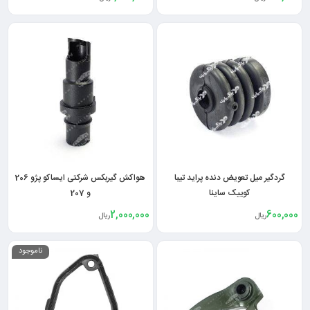
گردگیر میل تعویض دنده پراید تیبا
هواکش گیربکس شرکتی ایساکو پژو 206
کوییک ساینا
و 207
2,000,000
600,000
ریال
ریال
ناموجود