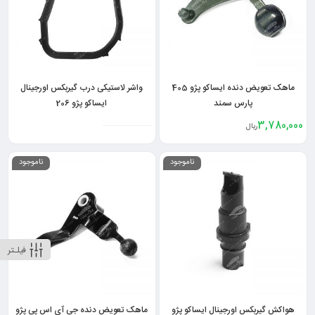
ماهک تعویض دنده ایساکو پژو 405
واشر لاستیکی درب گیربکس اورجینال
پارس سمند
ایساکو پژو 206
3,780,000
ریال
ناموجود
ناموجود
فیلـتر
هواکش گیربکس اورجینال ایساکو پژو
ماهک تعویض دنده جی آی اس پی پژو