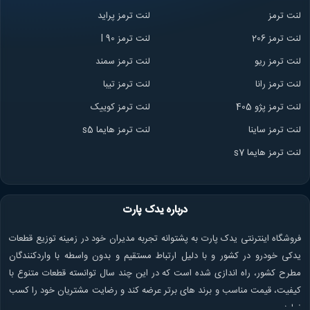
لنت ترمز
لنت ترمز پراید
لنت ترمز 206
لنت ترمز l 90
لنت ترمز ریو
لنت ترمز سمند
لنت ترمز ران
ا
لنت ترمز تیبا
لنت ترمز پژو 405
لنت ترمز کوییک
لنت ترمز ساینا
لنت ترمز هایما s5
لنت ترمز هایما s7
درباره یدک پارت
فروشگاه اینترنتی یدک پارت به پشتوانه تجربه مدیران خود در زمینه توزیع قطعات
یدکی خودرو در کشور و با دلیل ارتباط مستقیم و بدون واسطه با واردکنندگان
مطرح کشور، راه اندازی شده است که در این چند سال توانسته قطعات متنوع با
کیفیت، قیمت مناسب و برند های برتر عرضه کند و رضایت مشتریان خود را کسب
نماید.