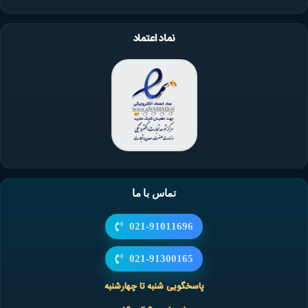
نماد اعتماد
تماس با ما
021-91011696
021-91300165
پاسخگویی شنبه تا چهارشنبه