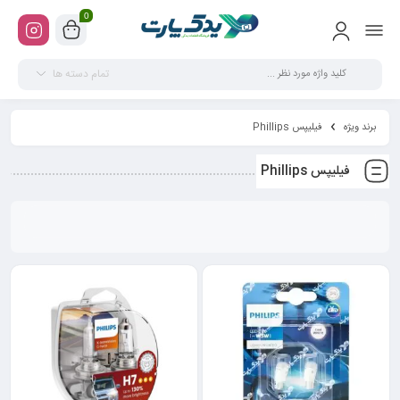
0
تمام دسته ها
برند ویژه
فیلیپس Phillips
فیلیپس Phillips