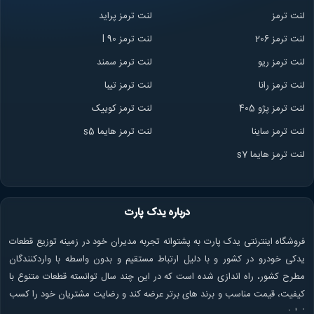
لنت ترمز
لنت ترمز پراید
لنت ترمز 206
لنت ترمز l 90
لنت ترمز ریو
لنت ترمز سمند
لنت ترمز ران
ا
لنت ترمز تیبا
لنت ترمز پژو 405
لنت ترمز کوییک
لنت ترمز ساینا
لنت ترمز هایما s5
لنت ترمز هایما s7
درباره یدک پارت
فروشگاه اینترنتی یدک پارت به پشتوانه تجربه مدیران خود در زمینه توزیع قطعات
یدکی خودرو در کشور و با دلیل ارتباط مستقیم و بدون واسطه با واردکنندگان
مطرح کشور، راه اندازی شده است که در این چند سال توانسته قطعات متنوع با
کیفیت، قیمت مناسب و برند های برتر عرضه کند و رضایت مشتریان خود را کسب
نماید.