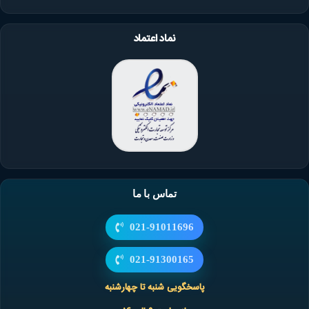
نماد اعتماد
تماس با ما
021-91011696
021-91300165
پاسخگویی شنبه تا چهارشنبه