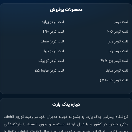
محصولات پرفروش
لنت ترمز
لنت ترمز پراید
لنت ترمز 206
لنت ترمز l 90
لنت ترمز ریو
لنت ترمز سمند
لنت ترمز ران
ا
لنت ترمز تیبا
لنت ترمز پژو 405
لنت ترمز کوییک
لنت ترمز ساینا
لنت ترمز هایما s5
لنت ترمز هایما s7
درباره یدک پارت
فروشگاه اینترنتی یدک پارت به پشتوانه تجربه مدیران خود در زمینه توزیع قطعات
یدکی خودرو در کشور و با دلیل ارتباط مستقیم و بدون واسطه با واردکنندگان
مطرح کشور، راه اندازی شده است که در این چند سال توانسته قطعات متنوع با