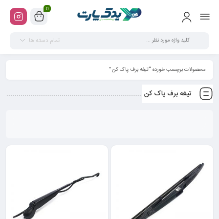
0
تمام دسته ها
محصولات برچسب خورده “تیغه برف پاک کن”
تیغه برف پاک کن