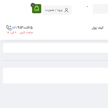
0
0
ورود / عضویت
021
91300165
کیف پول
ساعت کاری : ۹ الی ۱۸