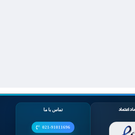
اد اعتماد
تماس با ما
021-91011696