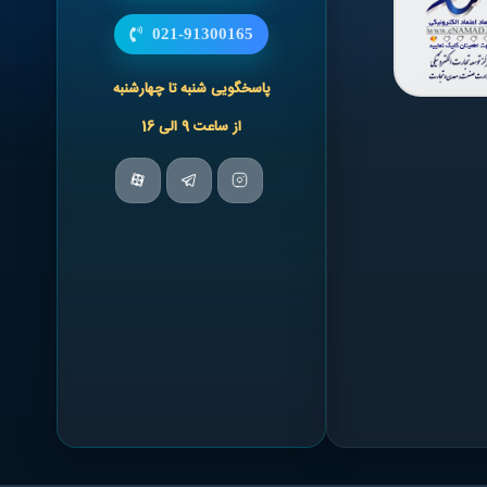
021-91300165
پاسخگویی شنبه تا چهارشنبه
از ساعت 9 الی 16