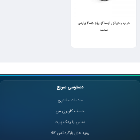
درب رادیاتور ایساکو پژو 405 پارس
سمند
دسترسی سریع
خدمات مشتری
حساب کاربری من
تماس با یدک پارت
رویه های بازگرداندن کالا