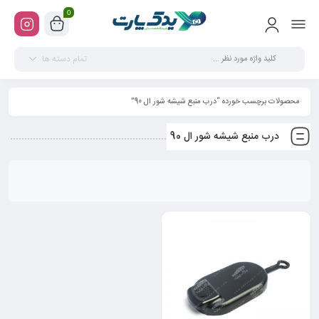
0
تمام دسته ها
محصولات برچسب خورده “درب منبع شیشه شور ال 90”
درب منبع شیشه شور ال 90