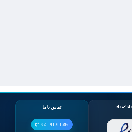
اد اعتماد
تماس با ما
021-91011696