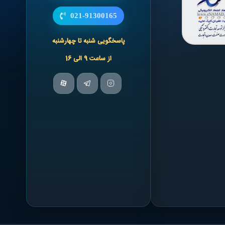
021-91300165
پاسخگویی شنبه تا چهارشنبه
از ساعت 9 الی 16