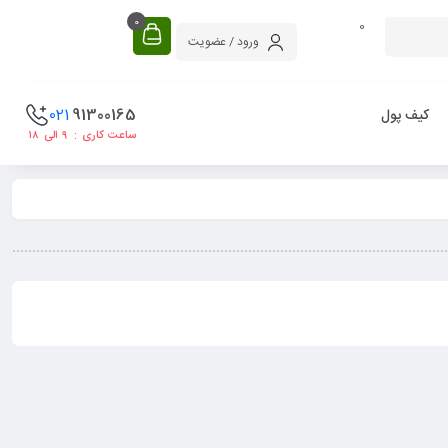
0
0
ورود / عضویت
021
91300165
کیف پول
ساعت کاری : ۹ الی ۱۸