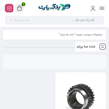
0
تمام دسته ها
محصولات برچسب خورده “دنده سه پراید”
دنده سه پراید