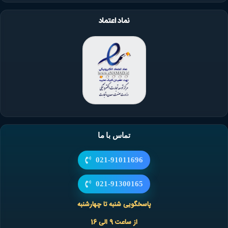
پژو ۴۰۵
نماد اعتماد
پژو پارس
بین 45
سمند
هزار
دنا
کیلومتر تا
6 فنره
دیسک و
پژو ۲۰۶
70 هزار
(پری
صفحه
ندارد
نسبتا بالا
بسیار بالا
فرانسه
تیپ ۵
کیلومتر
دمپر)
والئو سبز
پژو ۲۰۶
بسته به
4 فنره
تیپ ۶
نحوه
پژو ۴۰۵
رانندگی
تماس با ما
پژو پارس
TU5
021-91011696
پژو ۴۰۵
پژو پارس
021-91300165
سمند
بین 45
پاسخگویی شنبه تا چهارشنبه
دنا
هزار
دیسک و
پژو ۲۰۶
از ساعت 9 الی 16
کیلومتر تا
4 فنر