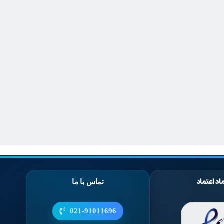
اد اعتماد
تماس با ما
021-91011696