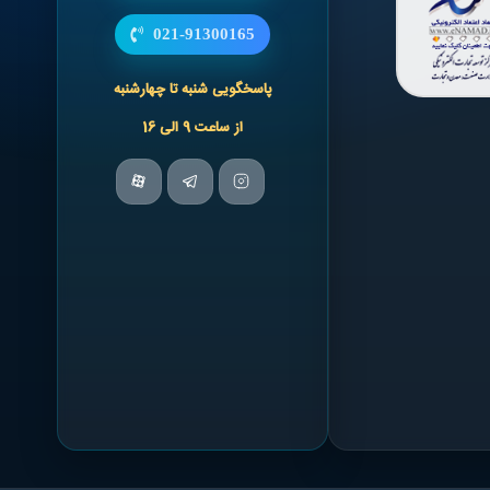
021-91300165
پاسخگویی شنبه تا چهارشنبه
از ساعت 9 الی 16