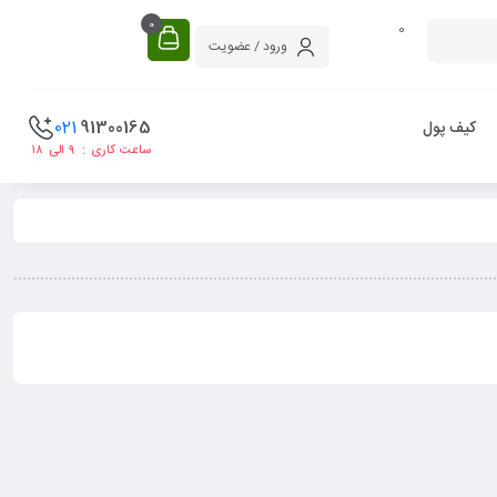
0
0
ورود / عضویت
021
91300165
کیف پول
ساعت کاری : ۹ الی ۱۸