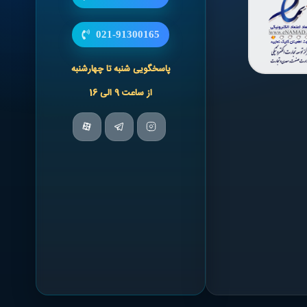
021-91300165
پاسخگویی شنبه تا چهارشنبه
از ساعت 9 الی 16