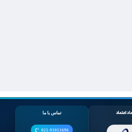
اد اعتماد
تماس با ما
021-91011696