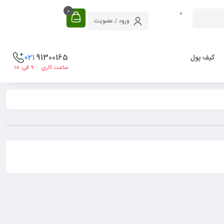
0
0
ورود / عضویت
021
91300165
کیف پول
ساعت کاری : ۹ الی ۱۸