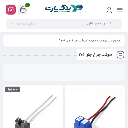
0
تمام دسته ها
محصولات برچسب خورده “سوکت چراغ جلو 206”
سوکت چراغ جلو 206
ناموجود