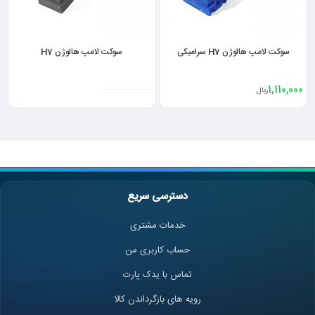
سوکت لامپ هالوژن H7 سرامیکی
سوکت لامپ هالوژن H7
1,110,000
ریال
دسترسی سریع
خدمات مشتری
حساب کاربری من
تماس با یدک پارت
رویه های بازگرداندن کالا