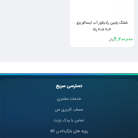
شلنگ پایین رادیاتور آب ایساکو پژو
206 207 رانا
4,700,000
ریال
دسترسی سریع
خدمات مشتری
حساب کاربری من
تماس با یدک پارت
رویه های بازگرداندن کالا