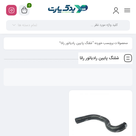
0
تمام دسته ها
محصولات برچسب خورده “شلنگ پایین رادیاتور رانا”
شلنگ پایین رادیاتور رانا