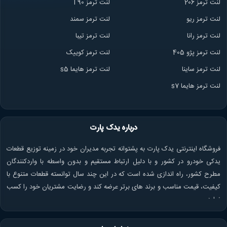
لنت ترمز 206
لنت ترمز l 90
لنت ترمز ریو
لنت ترمز سمند
لنت ترمز ران
ا
لنت ترمز تیبا
لنت ترمز پژو 405
لنت ترمز کوییک
لنت ترمز ساینا
لنت ترمز هایما s5
لنت ترمز هایما s7
درباره یدک پارت
فروشگاه اینترنتی یدک پارت به پشتوانه تجربه مدیران خود در زمینه توزیع قطعات
یدکی خودرو در کشور و با دلیل ارتباط مستقیم و بدون واسطه با واردکنندگان
مطرح کشور، راه اندازی شده است که در این چند سال توانسته قطعات متنوع با
کیفیت، قیمت مناسب و برند های برتر عرضه کند و رضایت مشتریان خود را کسب
نماید.