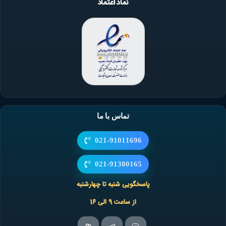
نماد اعتماد
تماس با ما
021-91011696
021-91300165
پاسخگویی شنبه تا چهارشنبه
از ساعت 9 الی 16