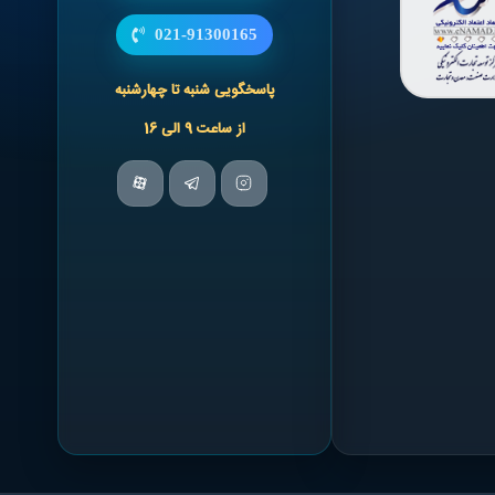
021-91300165
پاسخگویی شنبه تا چهارشنبه
از ساعت 9 الی 16