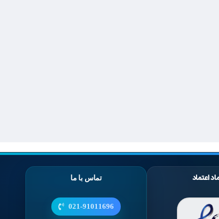
اد اعتماد
تماس با ما
021-91011696