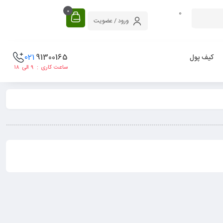
0
0
ورود / عضویت
021
91300165
کیف پول
ساعت کاری : ۹ الی ۱۸