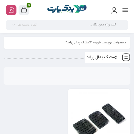
0
تمام دسته ها
محصولات برچسب خورده “لاستیک پدال پراید”
لاستیک پدال پراید