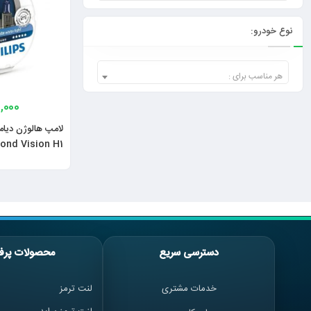
نوع خودرو:
هر مناسب برای :
0,000
لامپ هالوژن دیام
mond Vision H1
دسترسی سریع
محصولات پرف
خدمات مشتری
لنت ترمز