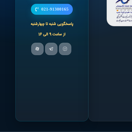
021-91300165
پاسخگویی شنبه تا چهارشنبه
از ساعت 9 الی 16