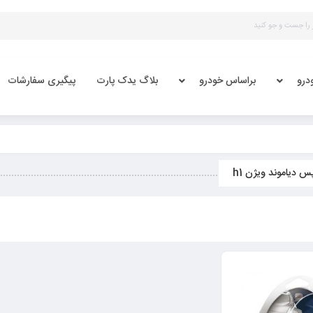
درو
براساس خودرو
بلاگ یدک پارت
پیگیری سفارشات
س دیاموند ویژن h1