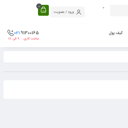
0
0
ورود / عضویت
021
91300165
کیف پول
ساعت کاری : ۹ الی ۱۸