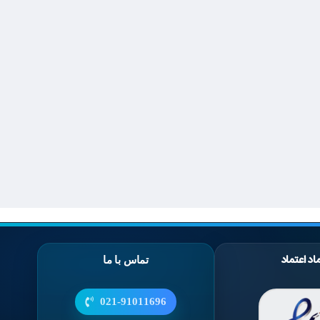
اد اعتماد
تماس با ما
021-91011696