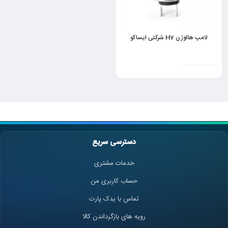
لامپ هالوژن H7 شرکتی ایساکو
دسترسی سریع
خدمات مشتری
حساب کاربری من
تماس با یدک پارت
رویه های بازگرداندن کالا