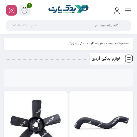
0
تمام دسته ها
محصولات برچسب خورده “لوازم یدکی آردی”
لوازم یدکی آردی