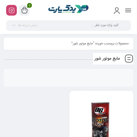
0
تمام دسته ها
محصولات برچسب خورده “مایع موتور شور”
مایع موتور شور