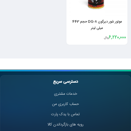
موتور شور دیرگون DG-8 حجم 443
میلی لیتر
6,220,000
ریال
دسترسی سریع
خدمات مشتری
حساب کاربری من
تماس با یدک پارت
رویه های بازگرداندن کالا