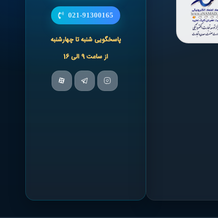
021-91300165
پاسخگویی شنبه تا چهارشنبه
از ساعت 9 الی 16