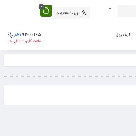
0
0
ورود / عضویت
021
91300165
کیف پول
ساعت کاری : ۹ الی ۱۸