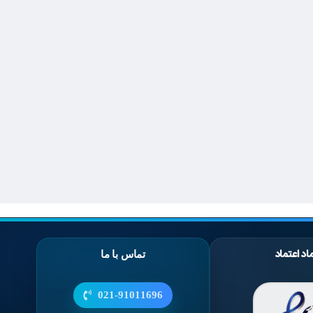
اد اعتماد
تماس با ما
021-91011696