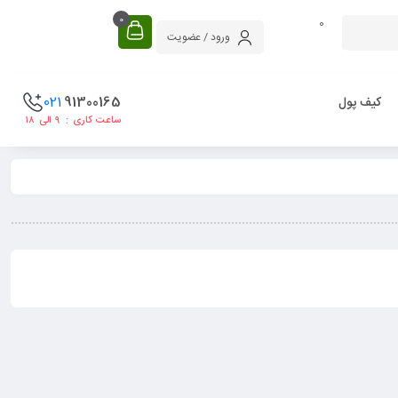
0
0
ورود / عضویت
021
91300165
کیف پول
ساعت کاری : ۹ الی ۱۸