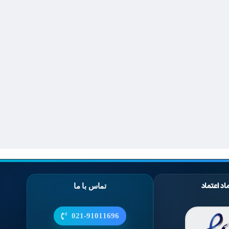
اد اعتماد
تماس با ما
021-91011696