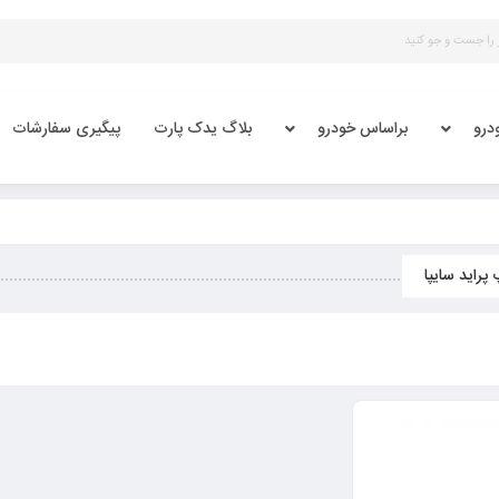
درو
براساس خودرو
بلاگ یدک پارت
پیگیری سفارشات
پراید سایپا