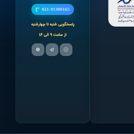
021-91300165
پاسخگویی شنبه تا چهارشنبه
از ساعت 9 الی 16