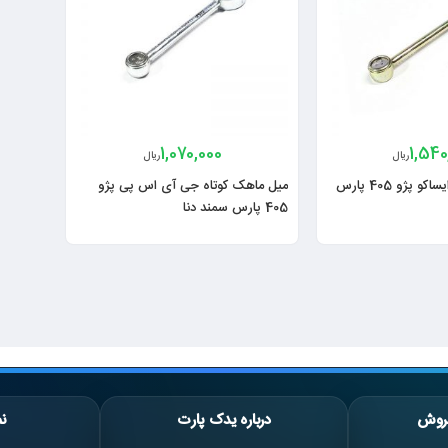
1,070,000
1,540
ریال
ریال
میل ماهک کوتاه ایساکو پژو 405 پارس
میل ماهک کوتاه جی آی اس پی پژو
405 پارس سمند دنا
روش
درباره یدک پارت
نم