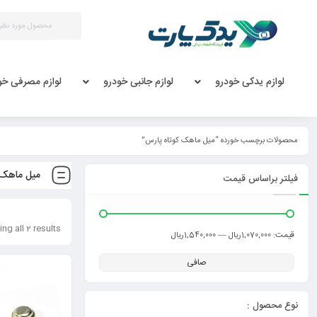
لوازم یدکی خودرو
لوازم جانبی خودرو
لوازم مصرفی خو
محصولات برچسب خورده “میل ماهک کوتاه پارس”
میل ماهک 
فیلتر براساس قیمت
ng all 2 results
قيمت:
—
1,070,000ریال
1,540,000ریال
صافی
نوع محصول :