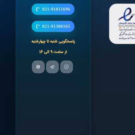
021-91011696
021-91300165
پاسخگویی شنبه تا چهارشنبه
از ساعت 9 الی 16