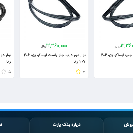
12,360,000
12,36
ریال
ریال
نوار دور درب جلو چپ ایساکو پژو 206
نوار دور درب جلو راست ایساکو پژو 206
207 رانا
رانا
5
5
روش
درباره یدک پارت
نم