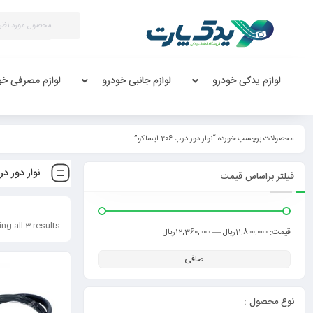
لوازم یدکی خودرو
لوازم جانبی خودرو
لوازم مصرفی خو
محصولات برچسب خورده “نوار دور درب 206 ایساکو”
نوار دور درب 206 ا
فیلتر براساس قیمت
ng all 3 results
قيمت:
—
11,800,000ریال
12,360,000ریال
صافی
نوع محصول :