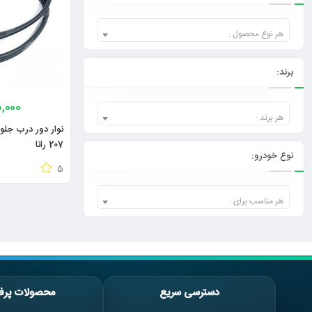
هر نوع محصول :
برند:
0,000
هر برند :
207 رانا
نوع خودرو:
5
هر مناسب برای :
دسترسی سریع
محصولات پرف