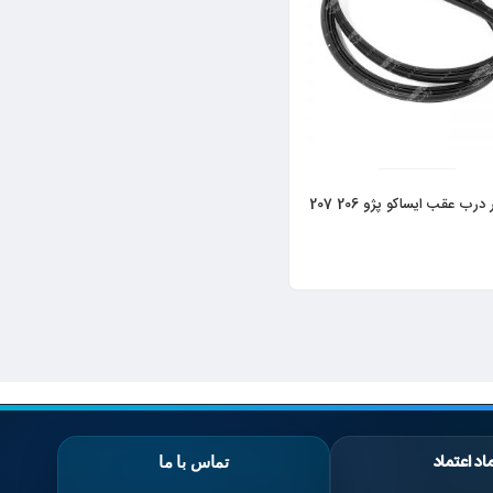
نوار دور درب عقب ایساکو پژو 206 207
اد اعتماد
تماس با ما