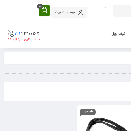
0
0
ورود / عضویت
021
91300165
کیف پول
ساعت کاری : ۹ الی ۱۸
ناموجود