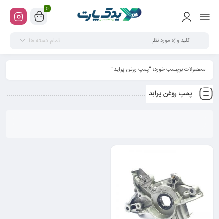
0
تمام دسته ها
محصولات برچسب خورده “پمپ روغن پراید”
پمپ روغن پراید