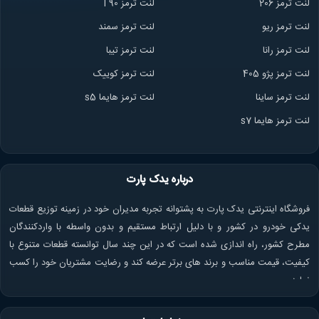
لنت ترمز 206
لنت ترمز l 90
لنت ترمز ریو
لنت ترمز سمند
لنت ترمز ران
ا
لنت ترمز تیبا
لنت ترمز پژو 405
لنت ترمز کوییک
لنت ترمز ساینا
لنت ترمز هایما s5
لنت ترمز هایما s7
درباره یدک پارت
فروشگاه اینترنتی یدک پارت به پشتوانه تجربه مدیران خود در زمینه توزیع قطعات
یدکی خودرو در کشور و با دلیل ارتباط مستقیم و بدون واسطه با واردکنندگان
مطرح کشور، راه اندازی شده است که در این چند سال توانسته قطعات متنوع با
کیفیت، قیمت مناسب و برند های برتر عرضه کند و رضایت مشتریان خود را کسب
نماید.