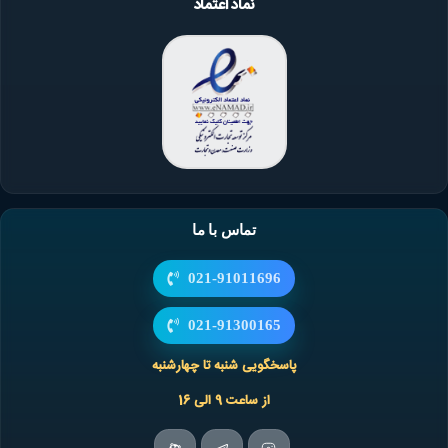
نماد اعتماد
تماس با ما
021-91011696
021-91300165
پاسخگویی شنبه تا چهارشنبه
از ساعت 9 الی 16