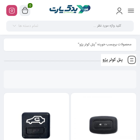
0
تمام دسته ها
محصولات برچسب خورده “پنل کولر پژو”
پنل کولر پژو