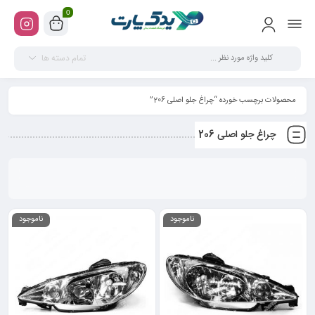
0
تمام دسته ها
محصولات برچسب خورده “چراغ جلو اصلی 206”
چراغ جلو اصلی 206
ناموجود
ناموجود