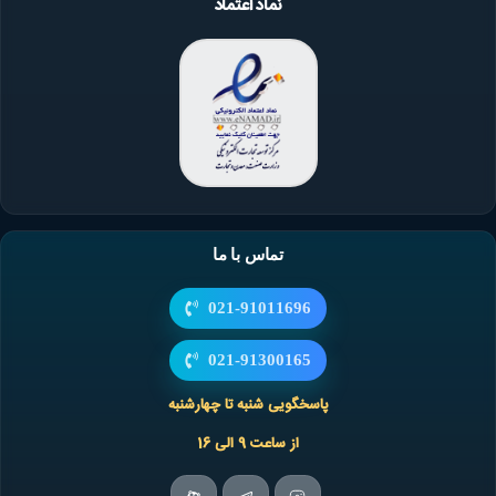
نماد اعتماد
تماس با ما
021-91011696
021-91300165
پاسخگویی شنبه تا چهارشنبه
از ساعت 9 الی 16