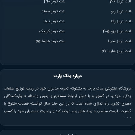
لنت ترمز 206
لنت ترمز l 90
لنت ترمز ریو
لنت ترمز سمند
لنت ترمز ران
ا
لنت ترمز تیبا
لنت ترمز پژو 405
لنت ترمز کوییک
لنت ترمز ساینا
لنت ترمز هایما s5
لنت ترمز هایما s7
درباره یدک پارت
فروشگاه اینترنتی یدک پارت به پشتوانه تجربه مدیران خود در زمینه توزیع قطعات
یدکی خودرو در کشور و با دلیل ارتباط مستقیم و بدون واسطه با واردکنندگان
مطرح کشور، راه اندازی شده است که در این چند سال توانسته قطعات متنوع با
کیفیت، قیمت مناسب و برند های برتر عرضه کند و رضایت مشتریان خود را کسب
نماید.