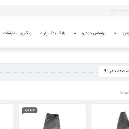
درو
براساس خودرو
بلاگ یدک پارت
پیگیری سفارشات
 دنده تندر 90
Showi
ناموجود