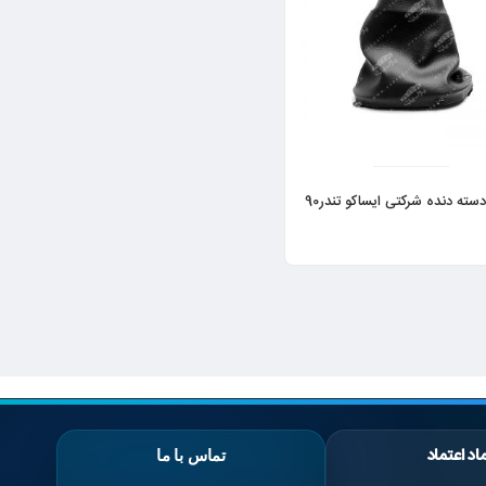
دسته دنده شرکتی ایساکو تندر90
اد اعتماد
تماس با ما