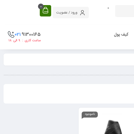
0
0
ورود / عضویت
021
91300165
کیف پول
ساعت کاری : ۹ الی ۱۸
ناموجود