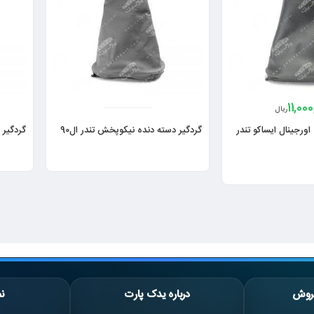
11,00
ریال
اورجینال ایساکو تندر
گردگیر دسته دنده نیکوپخش تندر ال90
گردگیر 
روش
درباره یدک پارت
نم