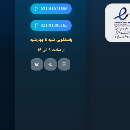
021-91011696
021-91300165
پاسخگویی شنبه تا چهارشنبه
از ساعت 9 الی 16