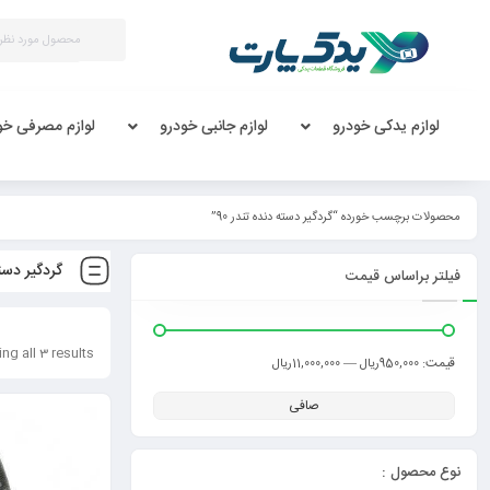
لوازم یدکی خودرو
لوازم جانبی خودرو
لوازم مصرفی خو
محصولات برچسب خورده “گردگیر دسته دنده تندر 90”
گردگیر دسته
فیلتر براساس قیمت
ng all 3 results
قيمت:
—
950,000ریال
11,000,000ریال
صافی
نوع محصول :