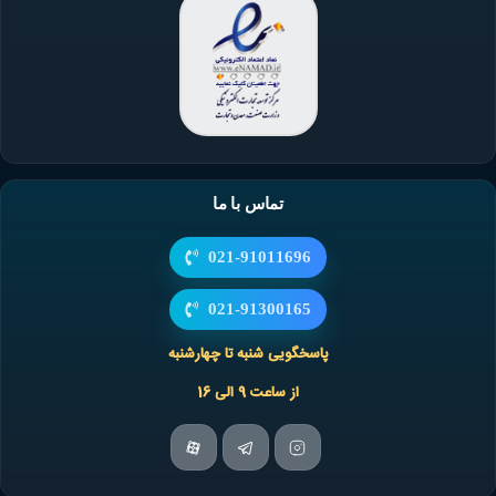
تماس با ما
021-91011696
021-91300165
پاسخگویی شنبه تا چهارشنبه
از ساعت 9 الی 16