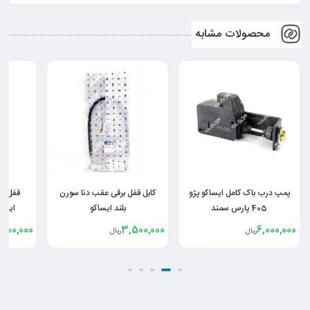
محصولات مشابه
کابل قفل برقی عقب دنا سورن
قفل مکانیکی درب جلو چپ
قفل مکا
بلند ایساکو
ایساکو پژو 206 207 رانا
ایساکو پژو
,600,000
20,600,000
3,500,000
ریال
ریال