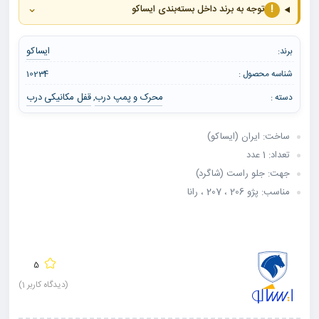
⌄
!
توجه به برند داخل بسته‌بندی ایساکو
ایساکو
برند:
شناسه محصول :
10234
محرک و پمپ درب
قفل مکانیکی درب
دسته :
,
ساخت: ایران (ایساکو)
تعداد: 1 عدد
جهت: جلو راست (شاگرد)
مناسب: پژو 206 ، 207 ، رانا
5
(دیدگاه کاربر
1
)