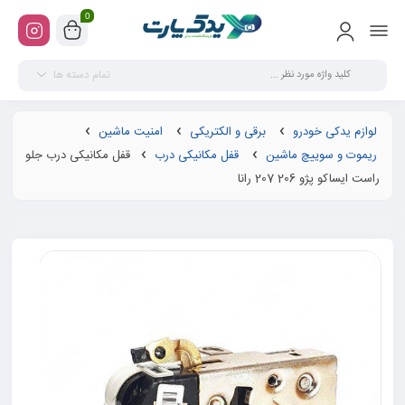
0
تمام دسته ها
لوازم یدکی خودرو
برقی و الکتریکی
امنیت ماشین
ریموت و سوییچ ماشین
قفل مکانیکی درب
قفل مکانیکی درب جلو
راست ایساکو پژو 206 207 رانا