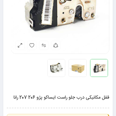
قفل مکانیکی درب جلو راست ایساکو پژو 206 207 رانا