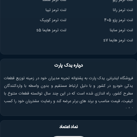
لنت ترمز ریو
لنت ترمز سمند
لنت ترمز ران
ا
لنت ترمز تیبا
لنت ترمز پژو 405
لنت ترمز کوییک
لنت ترمز ساینا
لنت ترمز هایما s5
لنت ترمز هایما s7
درباره یدک پارت
فروشگاه اینترنتی یدک پارت به پشتوانه تجربه مدیران خود در زمینه توزیع قطعات
یدکی خودرو در کشور و با دلیل ارتباط مستقیم و بدون واسطه با واردکنندگان
مطرح کشور، راه اندازی شده است که در این چند سال توانسته قطعات متنوع با
کیفیت، قیمت مناسب و برند های برتر عرضه کند و رضایت مشتریان خود را کسب
نماید.
نماد اعتماد