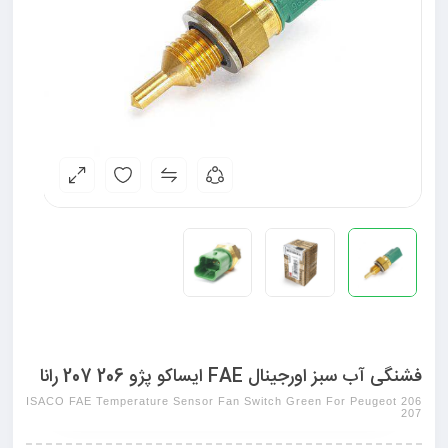
فشنگی آب سبز اورجینال FAE ایساکو پژو 206 207 رانا
ISACO FAE Temperature Sensor Fan Switch Green For Peugeot 206
207