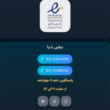
تماس با ما
021-91011696
021-91300165
پاسخگویی شنبه تا چهارشنبه
از ساعت 9 الی 16