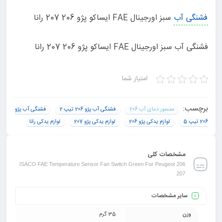
فشنگی آب
سبز اورجینال FAE ایساکو پژو 206 207 رانا
فشنگی آب سبز اورجینال FAE ایساکو پژو 206 207 رانا
امتیاز شما
برچسب:
سنسور دمای آب 206
فشنگی آب پژو 206 تیپ 2
فشنگی آب پژو
206 تیپ 5
لوازم یدکی پژو 206
لوازم یدکی پژو 207
لوازم یدکی رانا
مشخصات کلی
ISACO FAE Temperature Sensor Fan Switch Green For Peugeot 206
207
سایر مشخصات
وزن
35 گرم