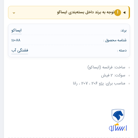
⌄
!
توجه به برند داخل بسته‌بندی ایساکو
ایساکو
برند:
شناسه محصول :
11088
فشنگی آب
دسته :
ساخت: فرانسه (ایساکو)
سوکت: 2 فیش
مناسب برای: پژو 206 ، 207 ، رانا